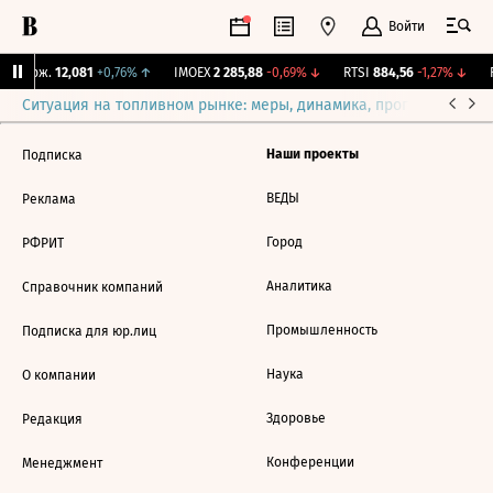
Войти
Y Бирж.
12,081
+0,76%
↑
IMOEX
2 285,88
-0,69%
↓
RTSI
884,56
-1,27%
↓
R
Ситуация на топливном рынке: меры, динамика, прогнозы
Выб
Наши проекты
Подписка
ВЕДЫ
Реклама
Город
РФРИТ
Аналитика
Справочник компаний
Промышленность
Подписка для юр.лиц
Наука
О компании
Здоровье
Редакция
Конференции
Менеджмент