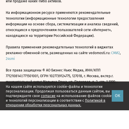
или продаже каких-либо активов.
На информационном ресурсе применяются рекомендательные
технологии (информационные технологии предоставления
информации на основе сбора, систематизации и анализа сведений,
относящихся к предпочтениям пользователей сети «Интернет»,
находящихся на территории Российской Федерации).
Правила применения рекомендательных технологий в виджетах
рекламно-обменной сети, размещенных на сайте vedomosti.ru:
СМИ2
,
24smi
Все права защищены © АО Бизнес Ньюс Медиа, ИНН/КПП
7712108141/771501001, ОГРН 1027739124775, 127018, г. Москва, вн.тер.г.
муниципальный округ Марьина Роща, ул. Полковая, д. 3, стр. 1 1999—
На нашем сайте используются cookie-файлы и технологии
2026
персонализации. Продолжая пользоваться данным сайтом, вы
ОК
подтверждаете свое
согласие
на использование файлов cookie
и технологий персонализации в соответствии с
Политикой в
отношении обработки персональных данных.