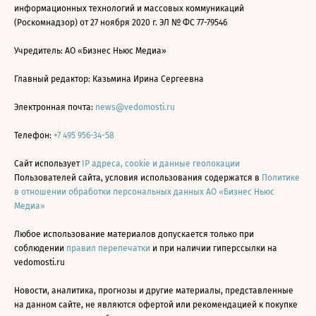
информационных технологий и массовых коммуникаций
(Роскомнадзор) от 27 ноября 2020 г. ЭЛ № ФС 77-79546
Учредитель: АО «Бизнес Ньюс Медиа»
Главный редактор: Казьмина Ирина Сергеевна
Электронная почта:
news@vedomosti.ru
Телефон:
+7 495 956-34-58
Сайт использует
IP адреса, cookie и данные геолокации
Пользователей сайта, условия использования содержатся в
Политике
в отношении обработки персональных данных АО «Бизнес Ньюс
Медиа»
Любое использование материалов допускается только при
соблюдении
правил перепечатки
и при наличии гиперссылки на
vedomosti.ru
Новости, аналитика, прогнозы и другие материалы, представленные
на данном сайте, не являются офертой или рекомендацией к покупке