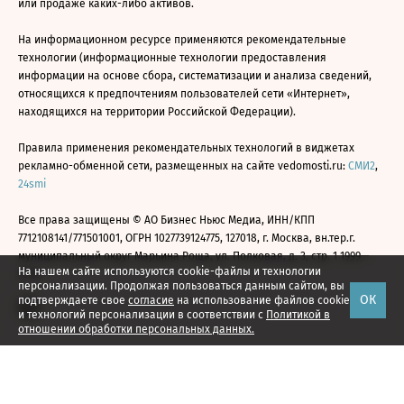
или продаже каких-либо активов.
На информационном ресурсе применяются рекомендательные
технологии (информационные технологии предоставления
информации на основе сбора, систематизации и анализа сведений,
относящихся к предпочтениям пользователей сети «Интернет»,
находящихся на территории Российской Федерации).
Правила применения рекомендательных технологий в виджетах
рекламно-обменной сети, размещенных на сайте vedomosti.ru:
СМИ2
,
24smi
Все права защищены © АО Бизнес Ньюс Медиа, ИНН/КПП
7712108141/771501001, ОГРН 1027739124775, 127018, г. Москва, вн.тер.г.
муниципальный округ Марьина Роща, ул. Полковая, д. 3, стр. 1 1999—
На нашем сайте используются cookie-файлы и технологии
2026
персонализации. Продолжая пользоваться данным сайтом, вы
ОК
подтверждаете свое
согласие
на использование файлов cookie
и технологий персонализации в соответствии с
Политикой в
отношении обработки персональных данных.