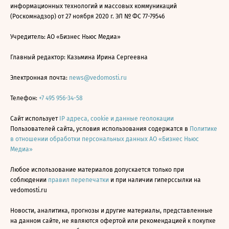
информационных технологий и массовых коммуникаций
(Роскомнадзор) от 27 ноября 2020 г. ЭЛ № ФС 77-79546
Учредитель: АО «Бизнес Ньюс Медиа»
Главный редактор: Казьмина Ирина Сергеевна
Электронная почта:
news@vedomosti.ru
Телефон:
+7 495 956-34-58
Сайт использует
IP адреса, cookie и данные геолокации
Пользователей сайта, условия использования содержатся в
Политике
в отношении обработки персональных данных АО «Бизнес Ньюс
Медиа»
Любое использование материалов допускается только при
соблюдении
правил перепечатки
и при наличии гиперссылки на
vedomosti.ru
Новости, аналитика, прогнозы и другие материалы, представленные
на данном сайте, не являются офертой или рекомендацией к покупке