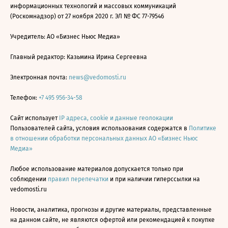
информационных технологий и массовых коммуникаций
(Роскомнадзор) от 27 ноября 2020 г. ЭЛ № ФС 77-79546
Учредитель: АО «Бизнес Ньюс Медиа»
Главный редактор: Казьмина Ирина Сергеевна
Электронная почта:
news@vedomosti.ru
Телефон:
+7 495 956-34-58
Сайт использует
IP адреса, cookie и данные геолокации
Пользователей сайта, условия использования содержатся в
Политике
в отношении обработки персональных данных АО «Бизнес Ньюс
Медиа»
Любое использование материалов допускается только при
соблюдении
правил перепечатки
и при наличии гиперссылки на
vedomosti.ru
Новости, аналитика, прогнозы и другие материалы, представленные
на данном сайте, не являются офертой или рекомендацией к покупке