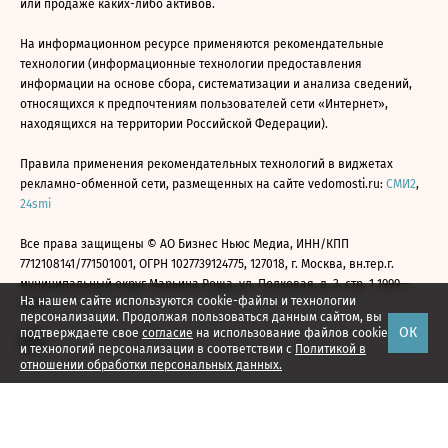
или продаже каких-либо активов.
На информационном ресурсе применяются рекомендательные
технологии (информационные технологии предоставления
информации на основе сбора, систематизации и анализа сведений,
относящихся к предпочтениям пользователей сети «Интернет»,
находящихся на территории Российской Федерации).
Правила применения рекомендательных технологий в виджетах
рекламно-обменной сети, размещенных на сайте vedomosti.ru:
СМИ2
,
24smi
Все права защищены © АО Бизнес Ньюс Медиа, ИНН/КПП
7712108141/771501001, ОГРН 1027739124775, 127018, г. Москва, вн.тер.г.
муниципальный округ Марьина Роща, ул. Полковая, д. 3, стр. 1 1999—
На нашем сайте используются cookie-файлы и технологии
2026
персонализации. Продолжая пользоваться данным сайтом, вы
ОК
подтверждаете свое
согласие
на использование файлов cookie
и технологий персонализации в соответствии с
Политикой в
отношении обработки персональных данных.