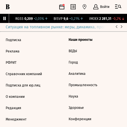
Войти
31%
↑
RGSS
0,209
+2,05%
↑
BISVP
9,6
+0,21%
↑
IMOEX
2 281,31
-0,2%
↓
Ситуация на топливном рынке: меры, динамика, прогнозы
Выб
Наши проекты
Подписка
ВЕДЫ
Реклама
Город
РФРИТ
Аналитика
Справочник компаний
Промышленность
Подписка для юр.лиц
Наука
О компании
Здоровье
Редакция
Конференции
Менеджмент