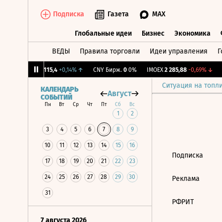
Подписка
Газета
MAX
Глобальные идеи
Бизнес
Экономика
ВЕДЫ
Правила торговли
Идеи управления
Г
Глобальные идеи
Бизнес
Экономик
,27%
↓
RGBI
115,4
+0,14%
↑
CNY Бирж.
0
0%
IMOEX
2 285,88
-0,69%
↓
Ситуация на топл
КАЛЕНДАРЬ
Август
СОБЫТИЙ
Пн
Вт
Ср
Чт
Пт
Сб
Вс
1
2
3
4
5
6
7
8
9
10
11
12
13
14
15
16
Подписка
17
18
19
20
21
22
23
24
25
26
27
28
29
30
Реклама
31
РФРИТ
7 августа 2026