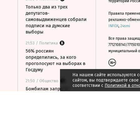
территории Росс
Только два из трех
депутатов-
Правила примене
самовыдвиженцев собрали
рекламно-обменно
подписи на думские
INFOX
,
24smi
выборы
Все права защищ
21:53
/ Политика
7712108141/7715010
56% россиян
муниципальный окр
определились, за кого
проголосуют на выборах в
Госдуму
На нашем сайте используются c
сайтом, вы подтверждаете свое
21:50
/ Общество
соответствии с
Политикой в отн
Бомбилам запретят
таксовать на вокзалах
Москвы и в аэропорту
«Внуково»
21:48
/ Технологии
OpenAI готовит умную
колонку размером с
хоккейную шайбу