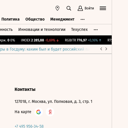
Войти
Политика
Общество
Менеджмент
нность
Инновации и технологии
Техуспех
ть
Политика
Общество
Менеджмент
рж.
0
0%
IMOEX
2 285,88
-0,69%
↓
RGBITR
776,97
+0,16%
↑
RTSI
884,56
-1
ры в Госдуму: каким был и будет российский парламент
Война н
Контакты
127018, г. Москва, ул. Полковая, д. 3, стр. 1
На карте
+7 495 956-34-58