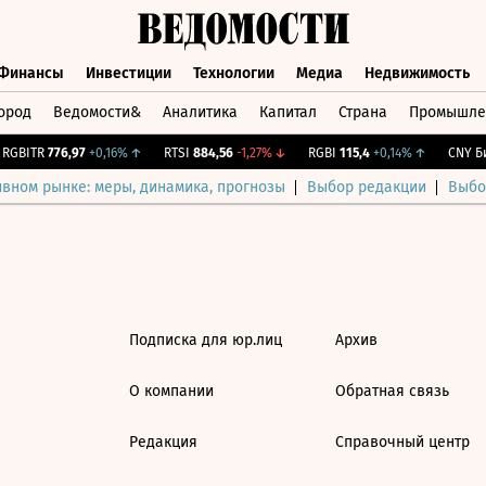
Финансы
Инвестиции
Технологии
Медиа
Недвижимость
ород
Ведомости&
Аналитика
Капитал
Страна
Промышле
а
Финансы
Инвестиции
Технологии
Медиа
Недвижимос
RGBITR
776,97
+0,16%
↑
RTSI
884,56
-1,27%
↓
RGBI
115,4
+0,14%
↑
CNY Би
ивном рынке: меры, динамика, прогнозы
Выбор редакции
Выбо
Подписка для юр.лиц
Архив
О компании
Обратная связь
Редакция
Справочный центр