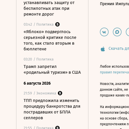
устанавливать защиту от
Премия Импул
беспилотных атак при
ремонте дорог
03:42
/ Политика
«Яблоко» подверглось
серьезной критике после
того, как стало вторым в
Скачать дл
бюллетене
03:20
/ Политика
Трамп запретил
Любое использов
«родильный туризм» в США
правил перепеч
6 августа 2026
Новости, аналити
данном сайте, не
21:59
/ Экономика
продаже каких-л
ТПП предложила изменить
процедуру банкротства для
На информацион
пострадавших от БПЛА
технологии (инф
селлеров
на основе сбора,
предпочтениям п
21:55
/ Политика