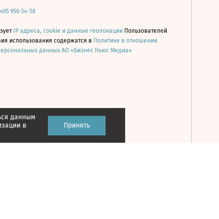
 495 956-34-58
ьзует
IP адреса, cookie и данные геолокации
Пользователей
овия использования содержатся в
Политике в отношении
персональных данных АО «Бизнес Ньюс Медиа»
ься данным
Принять
изации в