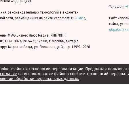
ийской Федерации).
Телефон:
+7
ния рекомендательных технологий в виджетах
й сети, размещенных на сайте vedomosti.ru:
СМИ2
,
Сайт испол
сайта, усл
обработки 
ены © АО Бизнес Ньюс Медиа, ИНН/КПП
01, ОГРН 1027739124775, 127018, г. Москва, вн.тер.г.
уг Марьина Роща, ул. Полковая, д. 3, стр. 1 1999—2026
ookie-файлы и технологии персонализации. Продолжая пользоват
согласие
на использование файлов cookie и технологий персонал
ошении обработки персональных данных.