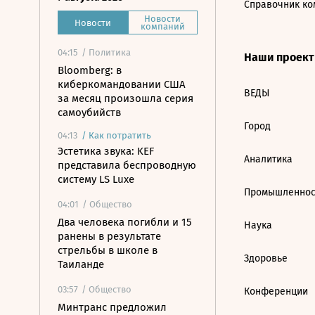
Справочник ко
Новости
Новости
компаний
04:15
/ Политика
Наши проек
Bloomberg: в
киберкомандовании США
ВЕДЫ
за месяц произошла серия
самоубийств
Город
04:13
/
Как потратить
Эстетика звука: KEF
Аналитика
представила беспроводную
систему LS Luxe
Промышленнос
04:01
/ Общество
Два человека погибли и 15
Наука
ранены в результате
стрельбы в школе в
Здоровье
Таиланде
03:57
/ Общество
Конференции
Минтранс предложил