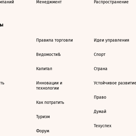
мпаний
Менеджмент
Распространение
ты
Правила торговли
Идеи управления
Ведомости&
Спорт
Капитал
Страна
ть
Инновации и
Устойчивое развити
технологии
Право
Как потратить
Думай
Туризм
Техуспех
Форум