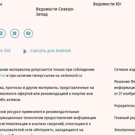
ьс
Ведомости Юг
Ведомости Северо-
Запад
я iOS
Скачать для Android
ание материалов допускается только при соблюдении
Сетевое изд
атки
и при наличии гиперссылки на vedomosti.ru
Решение Фе
ка, прогнозы и другие материалы, представленные на
информацио
 являются офертой или рекомендацией к покупке или
от 27 ноября
ибо активов.
Учредитель
ном ресурсе применяются рекомендательные
ормационные технологии предоставления информации
Главный ре
 систематизации и анализа сведений, относящихся к
ользователей сети «Интернет», находящихся на
Электронна