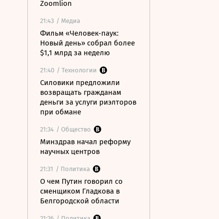
Zoomlion
21:43
/ Медиа
Фильм «Человек-паук:
Новый день» собрал более
$1,1 млрд за неделю
21:40
/ Технологии
Силовики предложили
возвращать гражданам
деньги за услуги риэлторов
при обмане
21:34
/ Общество
Минздрав начал реформу
научных центров
21:31
/ Политика
О чем Путин говорил со
сменщиком Гладкова в
Белгородской области
21:26
/ Политика