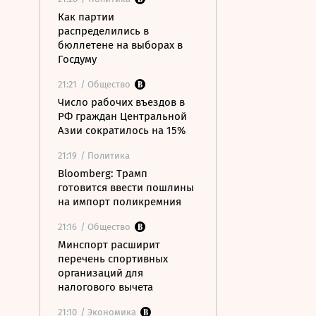
Как партии
распределились в
бюллетене на выборах в
Госдуму
21:21
/ Общество
Число рабочих въездов в
РФ граждан Центральной
Азии сократилось на 15%
21:19
/ Политика
Bloomberg: Трамп
готовится ввести пошлины
на импорт поликремния
21:16
/ Общество
Минспорт расширит
перечень спортивных
организаций для
налогового вычета
21:10
/ Экономика