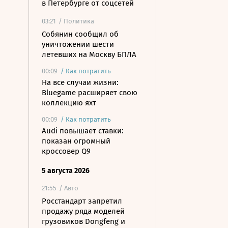
в Петербурге от соцсетей
03:21
/ Политика
Собянин сообщил об
уничтожении шести
летевших на Москву БПЛА
00:09
/
Как потратить
На все случаи жизни:
Bluegame расширяет свою
коллекцию яхт
00:09
/
Как потратить
Audi повышает ставки:
показан огромный
кроссовер Q9
5 августа 2026
21:55
/ Авто
Росстандарт запретил
продажу ряда моделей
грузовиков Dongfeng и