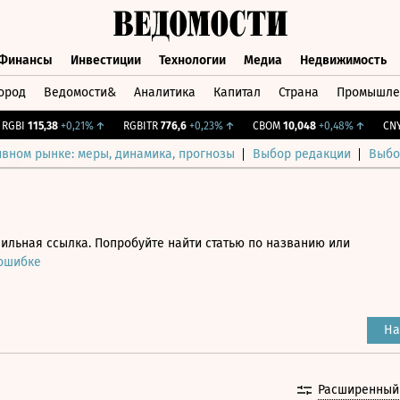
Финансы
Инвестиции
Технологии
Медиа
Недвижимость
ород
Ведомости&
Аналитика
Капитал
Страна
Промышле
а
Финансы
Инвестиции
Технологии
Медиа
Недвижимос
BI
115,38
+0,21%
↑
RGBITR
776,6
+0,23%
↑
CBOM
10,048
+0,48%
↑
CNY Би
ивном рынке: меры, динамика, прогнозы
Выбор редакции
Выбо
ильная ссылка. Попробуйте найти статью по названию или
 ошибке
На
Расширенный