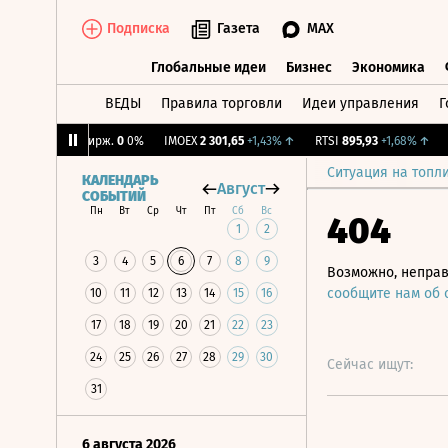
Подписка
Газета
MAX
Глобальные идеи
Бизнес
Экономика
ВЕДЫ
Правила торговли
Идеи управления
Г
Глобальные идеи
Бизнес
Экономик
%
↑
CNY Бирж.
0
0%
IMOEX
2 301,65
+1,43%
↑
RTSI
895,93
+1,68%
↑
RG
Ситуация на топл
КАЛЕНДАРЬ
Август
СОБЫТИЙ
Пн
Вт
Ср
Чт
Пт
Сб
Вс
404
1
2
3
4
5
6
7
8
9
Возможно, неправ
сообщите нам об
10
11
12
13
14
15
16
17
18
19
20
21
22
23
24
25
26
27
28
29
30
Сейчас ищут:
31
6 августа 2026