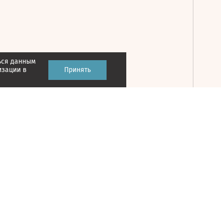
ься данным
Принять
изации в