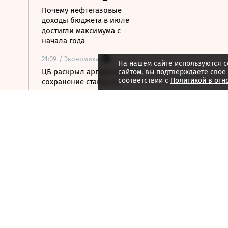
Почему нефтегазовые
доходы бюджета в июле
достигли максимума с
начала года
21:09
/ Экономика
На нашем сайте используются c
ЦБ раскрыл аргументы за
сайтом, вы подтверждаете свое
соответствии с
Политикой в отн
сохранение ставки на
последнем заседании
21:08
/ Технологии
Госзаказчикам хотят
закрыть лазейки для
закупок иностранной
электроники
21:07
/ Недвижимость
В Московском регионе
растет число доступных для
аренды элитных коттеджей
21:06
/ Медиа