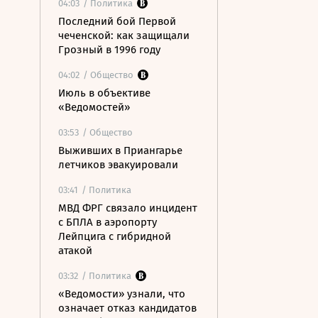
04:03
/ Политика
Последний бой Первой
чеченской: как защищали
Грозный в 1996 году
04:02
/ Общество
Июль в объективе
«Ведомостей»
03:53
/ Общество
Выживших в Приангарье
летчиков эвакуировали
03:41
/ Политика
МВД ФРГ связало инцидент
с БПЛА в аэропорту
Лейпцига с гибридной
атакой
03:32
/ Политика
«Ведомости» узнали, что
означает отказ кандидатов