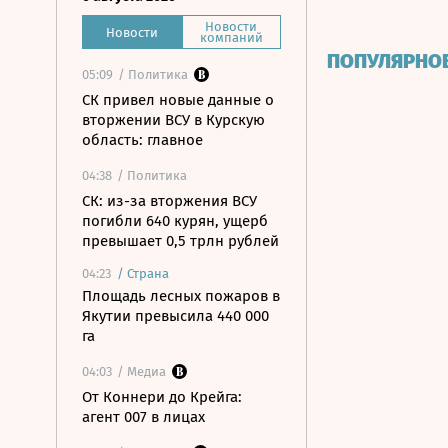
Новости
Новости
компаний
ПОПУЛЯРНО
05:09
/ Политика
СК привел новые данные о
вторжении ВСУ в Курскую
область: главное
04:38
/ Политика
СК: из-за вторжения ВСУ
погибли 640 курян, ущерб
превышает 0,5 трлн рублей
04:23
/
Страна
Площадь лесных пожаров в
Якутии превысила 440 000
га
04:03
/ Медиа
От Коннери до Крейга:
агент 007 в лицах