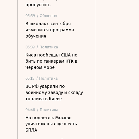
пропустить
05:59
/ Общество
В школах с сентября
изменится программа
обучения
05:39
/ Политика
Киев пообещал США не
бить по танкерам КТК в
Черном море
05:15
/ Политика
ВС РФ ударили по
военному заводу и складу
топлива в Киеве
04:48
/ Политика
На подлете к Москве
уничтожены еще шесть
БПЛА