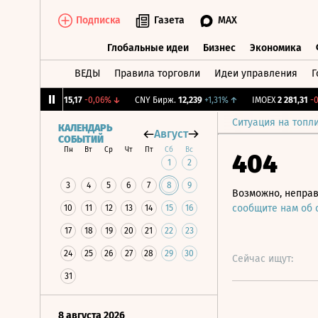
Подписка
Газета
MAX
Глобальные идеи
Бизнес
Экономика
ВЕДЫ
Правила торговли
Идеи управления
Г
Глобальные идеи
Бизнес
Экономик
%
↓
RGBI
115,17
-0,06%
↓
CNY Бирж.
12,239
+1,31%
↑
IMOEX
2 281,31
-0,2%
Ситуация на топл
КАЛЕНДАРЬ
Август
СОБЫТИЙ
Пн
Вт
Ср
Чт
Пт
Сб
Вс
404
1
2
3
4
5
6
7
8
9
Возможно, неправ
сообщите нам об
10
11
12
13
14
15
16
17
18
19
20
21
22
23
24
25
26
27
28
29
30
Сейчас ищут:
31
8 августа 2026