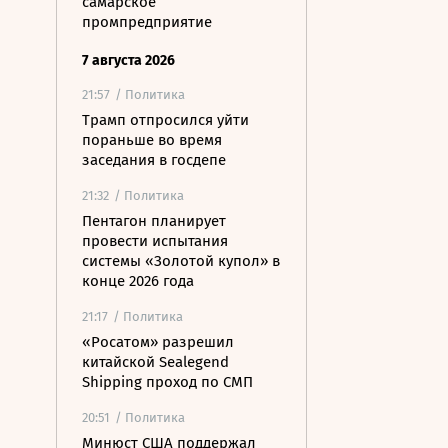
самарское
промпредприятие
7 августа 2026
21:57
/ Политика
Трамп отпросился уйти
пораньше во время
заседания в госдепе
21:32
/ Политика
Пентагон планирует
провести испытания
системы «Золотой купол» в
конце 2026 года
21:17
/ Политика
«Росатом» разрешил
китайской Sealegend
Shipping проход по СМП
20:51
/ Политика
Минюст США поддержал