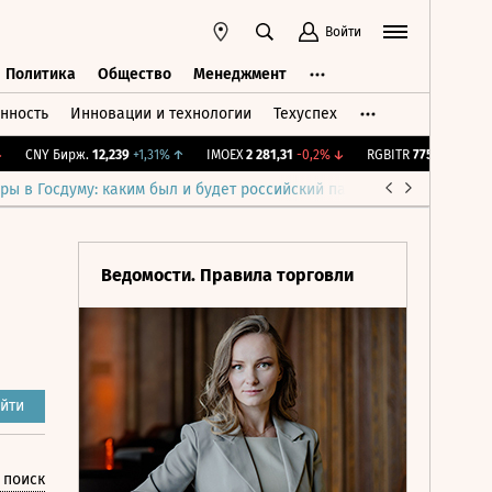
Войти
Политика
Общество
Менеджмент
нность
Инновации и технологии
Техуспех
ть
Политика
Общество
Менеджмент
CNY Бирж.
12,239
+1,31%
↑
IMOEX
2 281,31
-0,2%
↓
RGBITR
775,48
-0,03%
↓
ры в Госдуму: каким был и будет российский парламент
Война н
Ведомости. Правила торговли
йти
 поиск