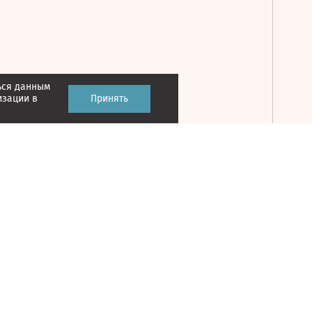
ься данным
Принять
изации в