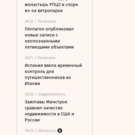
монастырь РПЦЗ в споре
из-за ветропарка
20:32
/ Политика
Пентагон опубликовал
новые записи с
неопознанными
летающими объектами
20:11
/ Политика
Испания ввела временный
контроль для
путешественников из
Италии
20:02
/ Недвижимость
Замглавы Минстроя
сравнил качество
недвижимости в США и
России
19:55
/ Финансы