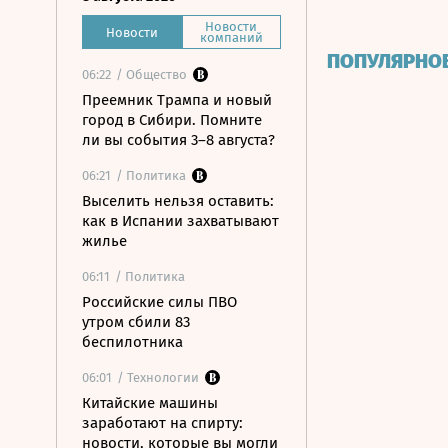
Новости
Новости
компаний
ПОПУЛЯРНО
06:22
/ Общество
Преемник Трампа и новый
город в Сибири. Помните
ли вы события 3–8 августа?
06:21
/ Политика
Выселить нельзя оставить:
как в Испании захватывают
жилье
06:11
/ Политика
Российские силы ПВО
утром сбили 83
беспилотника
06:01
/ Технологии
Китайские машины
заработают на спирту:
новости, которые вы могли