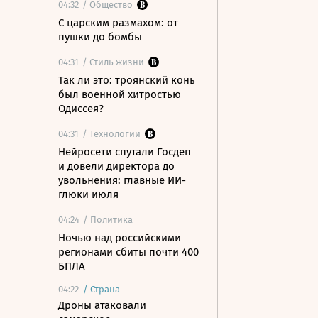
04:32
/ Общество
С царским размахом: от
пушки до бомбы
04:31
/ Стиль жизни
Так ли это: троянский конь
был военной хитростью
Одиссея?
04:31
/ Технологии
Нейросети спутали Госдеп
и довели директора до
увольнения: главные ИИ-
глюки июля
04:24
/ Политика
Ночью над российскими
регионами сбиты почти 400
БПЛА
04:22
/
Страна
Дроны атаковали