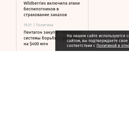
Wildberries включила атаки
беспилотников в
страхование заказов
19:31
/ Политика
Пентагон закупит лазерные
На нашем сайте используются c
системы борьбы с дронами
сайтом, вы подтверждаете свое
на $400 млн
соответствии с
Политикой в отн
19:19
/ Политика
Бессент: США могут
заключить новую мирную
сделку с Ираном 7 или 8
августа
19:00
/ Бизнес
Аукцион по продаже
Рижского вокзала вновь не
состоялся
18:44
/ Политика
В Раде призвали Федорова