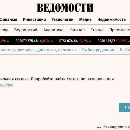
Финансы
Инвестиции
Технологии
Медиа
Недвижимость
ород
Ведомости&
Аналитика
Капитал
Страна
Промышле
а
Финансы
Инвестиции
Технологии
Медиа
Недвижимос
↓
RGBITR
775,48
-0,03%
↓
RTSI
874,64
-1,12%
↓
RGBI
115,17
-0,06%
↓
ивном рынке: меры, динамика, прогнозы
Выбор редакции
Выбо
ильная ссылка. Попробуйте найти статью по названию или
 ошибке
На
Расширенный