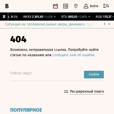
Войти
Бирж.
0
0%
IMOEX
2 301,65
+1,43%
↑
RTSI
895,93
+1,68%
↑
RGBI
115,37
+0
Ситуация на топливном рынке: меры, динамика, прогнозы
Выб
404
Возможно, неправильная ссылка. Попробуйте найти
статью по названию или
сообщите нам об ошибке
Сейчас ищут:
Найти
Расширенный поиск
ПОПУЛЯРНОЕ