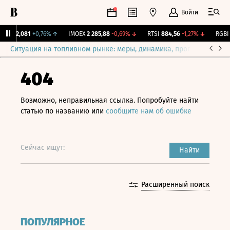
Войти
ж.
12,081
+0,76%
↑
IMOEX
2 285,88
-0,69%
↓
RTSI
884,56
-1,27%
↓
RGBI
1
Ситуация на топливном рынке: меры, динамика, прогнозы
Выб
404
Возможно, неправильная ссылка. Попробуйте найти
статью по названию или
сообщите нам об ошибке
Сейчас ищут:
Найти
Расширенный поиск
ПОПУЛЯРНОЕ