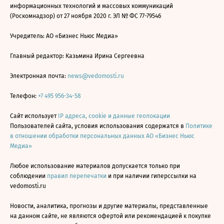
информационных технологий и массовых коммуникаций
(Роскомнадзор) от 27 ноября 2020 г. ЭЛ № ФС 77-79546
Учредитель: АО «Бизнес Ньюс Медиа»
Главный редактор: Казьмина Ирина Сергеевна
Электронная почта:
news@vedomosti.ru
Телефон:
+7 495 956-34-58
Сайт использует
IP адреса, cookie и данные геолокации
Пользователей сайта, условия использования содержатся в
Политике
в отношении обработки персональных данных АО «Бизнес Ньюс
Медиа»
Любое использование материалов допускается только при
соблюдении
правил перепечатки
и при наличии гиперссылки на
vedomosti.ru
Новости, аналитика, прогнозы и другие материалы, представленные
на данном сайте, не являются офертой или рекомендацией к покупке