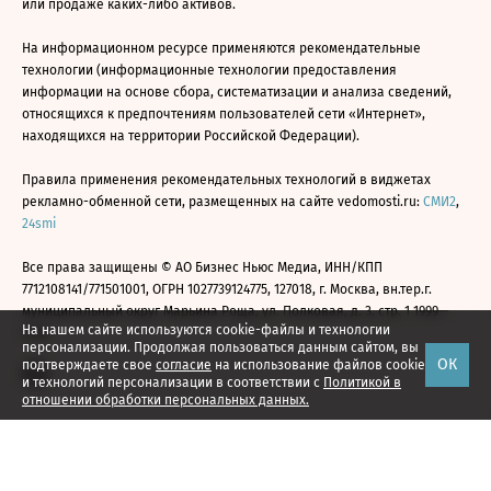
или продаже каких-либо активов.
На информационном ресурсе применяются рекомендательные
технологии (информационные технологии предоставления
информации на основе сбора, систематизации и анализа сведений,
относящихся к предпочтениям пользователей сети «Интернет»,
находящихся на территории Российской Федерации).
Правила применения рекомендательных технологий в виджетах
рекламно-обменной сети, размещенных на сайте vedomosti.ru:
СМИ2
,
24smi
Все права защищены © АО Бизнес Ньюс Медиа, ИНН/КПП
7712108141/771501001, ОГРН 1027739124775, 127018, г. Москва, вн.тер.г.
муниципальный округ Марьина Роща, ул. Полковая, д. 3, стр. 1 1999—
На нашем сайте используются cookie-файлы и технологии
2026
персонализации. Продолжая пользоваться данным сайтом, вы
ОК
подтверждаете свое
согласие
на использование файлов cookie
и технологий персонализации в соответствии с
Политикой в
отношении обработки персональных данных.