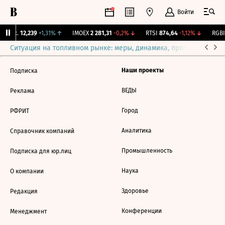
Войти
Бирж.
12,239
+1,31%
↑
IMOEX
2 281,31
-0,2%
↓
RTSI
874,64
-1,12%
↓
RGBI
Ситуация на топливном рынке: меры, динамика, прогнозы
Выб
Наши проекты
Подписка
ВЕДЫ
Реклама
Город
РФРИТ
Аналитика
Справочник компаний
Промышленность
Подписка для юр.лиц
Наука
О компании
Здоровье
Редакция
Конференции
Менеджмент