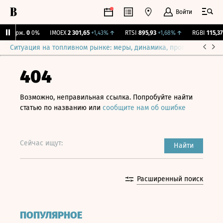
Войти
Y Бирж.
0
0%
IMOEX
2 301,65
+1,43%
↑
RTSI
895,93
+1,68%
↑
RGBI
115,37
+
Ситуация на топливном рынке: меры, динамика, прогнозы
Выб
404
Возможно, неправильная ссылка. Попробуйте найти
статью по названию или
сообщите нам об ошибке
Сейчас ищут:
Найти
Расширенный поиск
ПОПУЛЯРНОЕ