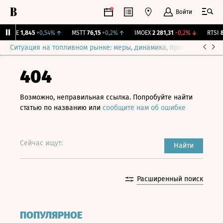
Войти
LIFE
1,845
+0,54%
↑
MSTT
76,15
+0,2%
↑
IMOEX
2 281,31
-0,2%
↓
RTSI
87
Ситуация на топливном рынке: меры, динамика, прогнозы
Выб
404
Возможно, неправильная ссылка. Попробуйте найти
статью по названию или
сообщите нам об ошибке
Сейчас ищут:
Найти
Расширенный поиск
ПОПУЛЯРНОЕ