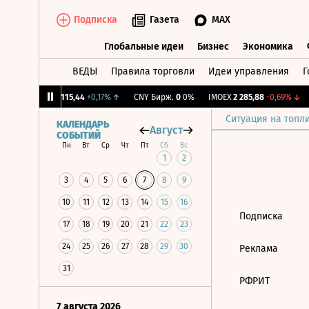
Подписка
Газета
MAX
Глобальные идеи
Бизнес
Экономика
ВЕДЫ
Правила торговли
Идеи управления
Г
Глобальные идеи
Бизнес
Экономик
,27%
↓
RGBI
115,44
+0,17%
↑
CNY Бирж.
0
0%
IMOEX
2 285,88
-0,69%
↓
Ситуация на топл
КАЛЕНДАРЬ
Август
СОБЫТИЙ
Пн
Вт
Ср
Чт
Пт
Сб
Вс
1
2
3
4
5
6
7
8
9
10
11
12
13
14
15
16
Подписка
17
18
19
20
21
22
23
24
25
26
27
28
29
30
Реклама
31
РФРИТ
7 августа 2026