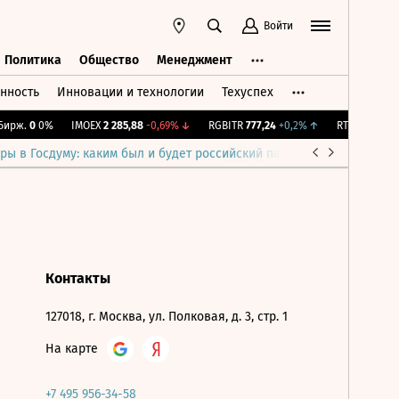
Войти
Политика
Общество
Менеджмент
нность
Инновации и технологии
Техуспех
ть
Политика
Общество
Менеджмент
ирж.
0
0%
IMOEX
2 285,88
-0,69%
↓
RGBITR
777,24
+0,2%
↑
RTSI
884,56
-1
ры в Госдуму: каким был и будет российский парламент
Война н
Контакты
127018, г. Москва, ул. Полковая, д. 3, стр. 1
На карте
+7 495 956-34-58