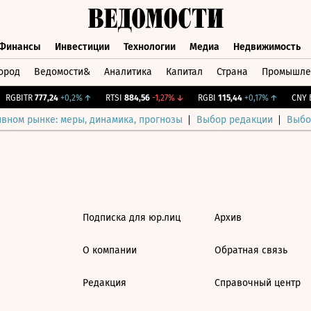
Финансы
Инвестиции
Технологии
Медиа
Недвижимость
ород
Ведомости&
Аналитика
Капитал
Страна
Промышле
а
Финансы
Инвестиции
Технологии
Медиа
Недвижимос
RGBITR
777,24
+0,2%
↑
RTSI
884,56
-1,27%
↓
RGBI
115,44
+0,17%
↑
CNY Б
ивном рынке: меры, динамика, прогнозы
Выбор редакции
Выбо
Подписка для юр.лиц
Архив
О компании
Обратная связь
Редакция
Справочный центр