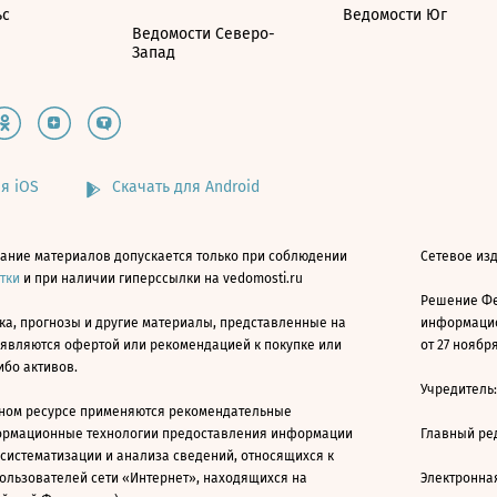
ьс
Ведомости Юг
Ведомости Северо-
Запад
я iOS
Скачать для Android
ание материалов допускается только при соблюдении
Сетевое изд
атки
и при наличии гиперссылки на vedomosti.ru
Решение Фе
ка, прогнозы и другие материалы, представленные на
информацио
 являются офертой или рекомендацией к покупке или
от 27 ноября
ибо активов.
Учредитель
ном ресурсе применяются рекомендательные
ормационные технологии предоставления информации
Главный ре
 систематизации и анализа сведений, относящихся к
ользователей сети «Интернет», находящихся на
Электронна