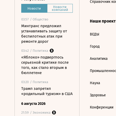
Справочник ко
Новости
Новости
компаний
03:57
/ Общество
Наши проек
Минтранс предложил
устанавливать защиту от
ВЕДЫ
беспилотных атак при
ремонте дорог
Город
03:42
/ Политика
«Яблоко» подверглось
Аналитика
серьезной критике после
того, как стало вторым в
Промышленнос
бюллетене
03:20
/ Политика
Наука
Трамп запретил
«родильный туризм» в США
Здоровье
6 августа 2026
Конференции
21:59
/ Экономика