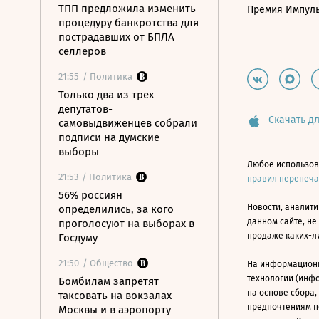
ТПП предложила изменить
Премия Импул
процедуру банкротства для
пострадавших от БПЛА
селлеров
21:55
/ Политика
Только два из трех
депутатов-
Скачать дл
самовыдвиженцев собрали
подписи на думские
выборы
Любое использов
21:53
/ Политика
правил перепеч
56% россиян
Новости, аналити
определились, за кого
данном сайте, не
проголосуют на выборах в
продаже каких-л
Госдуму
21:50
/ Общество
На информацион
технологии (инф
Бомбилам запретят
на основе сбора,
таксовать на вокзалах
предпочтениям п
Москвы и в аэропорту