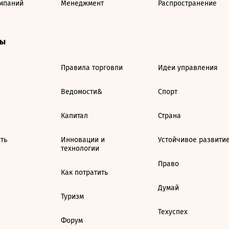
мпаний
Менеджмент
Распространение
ты
Правила торговли
Идеи управления
Ведомости&
Спорт
Капитал
Страна
ть
Инновации и
Устойчивое развити
технологии
Право
Как потратить
Думай
Туризм
Техуспех
Форум