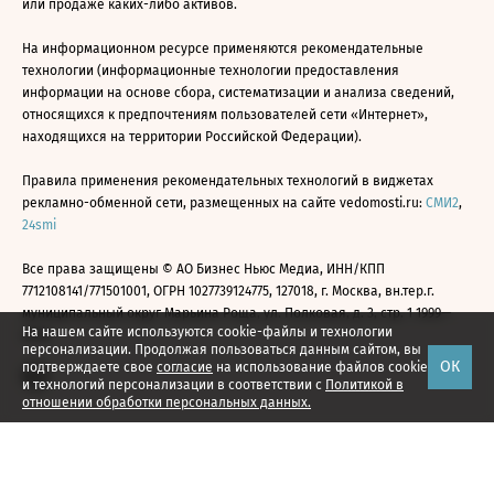
или продаже каких-либо активов.
На информационном ресурсе применяются рекомендательные
технологии (информационные технологии предоставления
информации на основе сбора, систематизации и анализа сведений,
относящихся к предпочтениям пользователей сети «Интернет»,
находящихся на территории Российской Федерации).
Правила применения рекомендательных технологий в виджетах
рекламно-обменной сети, размещенных на сайте vedomosti.ru:
СМИ2
,
24smi
Все права защищены © АО Бизнес Ньюс Медиа, ИНН/КПП
7712108141/771501001, ОГРН 1027739124775, 127018, г. Москва, вн.тер.г.
муниципальный округ Марьина Роща, ул. Полковая, д. 3, стр. 1 1999—
На нашем сайте используются cookie-файлы и технологии
2026
персонализации. Продолжая пользоваться данным сайтом, вы
ОК
подтверждаете свое
согласие
на использование файлов cookie
и технологий персонализации в соответствии с
Политикой в
отношении обработки персональных данных.