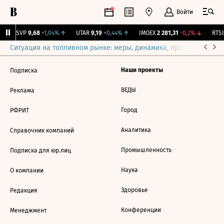
Войти
BISVP
9,68
+1,04%
↑
UTAR
9,19
+0,44%
↑
IMOEX
2 281,31
-0,2%
↓
RTSI
Ситуация на топливном рынке: меры, динамика, прогнозы
Выб
Наши проекты
Подписка
ВЕДЫ
Реклама
Город
РФРИТ
Аналитика
Справочник компаний
Промышленность
Подписка для юр.лиц
Наука
О компании
Здоровье
Редакция
Конференции
Менеджмент