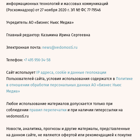
информационных технологий и массовых коммуникаций
(Роскомнадзор) от 27 ноября 2020 г. ЭЛ № ФС 77-79546
Учредитель: АО «Бизнес Ньюс Медиа»
Главный редактор: Казьмина Ирина Сергеевна
Электронная почта:
news@vedomosti.ru
Телефон:
+7 495 956-34-58
Сайт использует
IP адреса, cookie и данные геолокации
Пользователей сайта, условия использования содержатся в
Политике
в отношении обработки персональных данных АО «Бизнес Ньюс
Медиа»
Любое использование материалов допускается только при
соблюдении
правил перепечатки
и при наличии гиперссылки на
vedomosti.ru
Новости, аналитика, прогнозы и другие материалы, представленные
на данном сайте, не являются офертой или рекомендацией к покупке