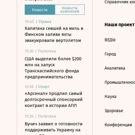
Справочник ко
Новости
Новости
компаний
15:40
/
Страна
Наши проек
Капитана севшей на мель в
Финском заливе яхты
ВЕДЫ
эвакуировали вертолетом
15:30
/ Политика
Город
США выделили более $200
млн на запуск
Аналитика
Транскаспийского фонда
предпринимательства
Промышленнос
15:28
/
Спорт
«Арсенал» продлил самый
Наука
долгосрочный спонсоркий
контракт в истории АПЛ
Здоровье
15:26
/ Политика
Вучич заявил о готовности
Конференции
поддерживать Украину на