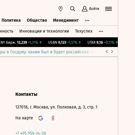
Войти
Политика
Общество
Менеджмент
нность
Инновации и технологии
Техуспех
ть
Политика
Общество
Менеджмент
Y Бирж.
12,239
+1,31%
↑
USBN
0,123
+1,57%
↑
UTAR
9,16
+0,11%
↑
IMOEX
2
ры в Госдуму: каким был и будет российский парламент
Война н
Контакты
127018, г. Москва, ул. Полковая, д. 3, стр. 1
На карте
+7 495 956-34-58