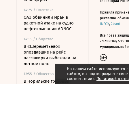
территории Росс
14:25
/ Политика
Правила примене
ОАЭ обвинили Иран в
рекламно-обменно
ракетной атаке на судно
INFOX
,
24smi
нефтекомпании ADNOC
Все права защищ
14:15
/ Общество
7712108141/7715010
В «Шереметьево»
муниципальный окр
опоздавшие на рейс
пассажирки выбежали на
летное поле
На нашем сайте используются c
сайтом, вы подтверждаете свое
13:55
/ Общество
соответствии с
Политикой в отн
В Норильске грузовой
Boeing выкатился за
пределы взлетно-
посадочной полосы
13:48
/ Политика
WAM: ракета атаковала
судно нефтяной
госкомпании ОАЭ в