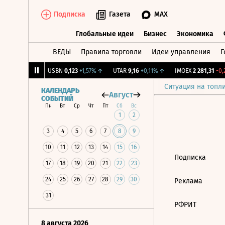
Подписка
Газета
MAX
Глобальные идеи
Бизнес
Экономика
ВЕДЫ
Правила торговли
Идеи управления
Г
Глобальные идеи
Бизнес
Экономик
239
+1,31%
↑
USBN
0,123
+1,57%
↑
UTAR
9,16
+0,11%
↑
IMOEX
2 281,31
-0,2
Ситуация на топл
КАЛЕНДАРЬ
Август
СОБЫТИЙ
Пн
Вт
Ср
Чт
Пт
Сб
Вс
1
2
3
4
5
6
7
8
9
10
11
12
13
14
15
16
Подписка
17
18
19
20
21
22
23
24
25
26
27
28
29
30
Реклама
31
РФРИТ
8 августа 2026