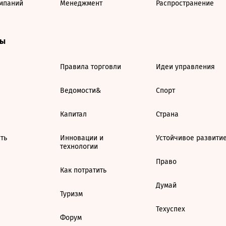
мпаний
Менеджмент
Распространение
ты
Правила торговли
Идеи управления
Ведомости&
Спорт
Капитал
Страна
ть
Инновации и
Устойчивое развити
технологии
Право
Как потратить
Думай
Туризм
Техуспех
Форум