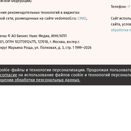
ийской Федерации).
Телефон:
+7
ния рекомендательных технологий в виджетах
й сети, размещенных на сайте vedomosti.ru:
СМИ2
,
Сайт испол
сайта, усл
обработки 
ены © АО Бизнес Ньюс Медиа, ИНН/КПП
01, ОГРН 1027739124775, 127018, г. Москва, вн.тер.г.
уг Марьина Роща, ул. Полковая, д. 3, стр. 1 1999—2026
ookie-файлы и технологии персонализации. Продолжая пользоват
согласие
на использование файлов cookie и технологий персонал
ошении обработки персональных данных.