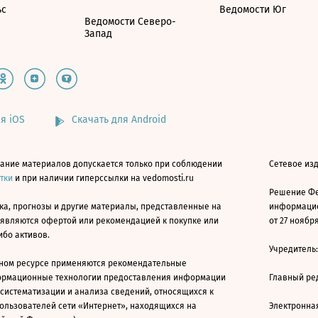
ьс
Ведомости Юг
Ведомости Северо-
Запад
я iOS
Скачать для Android
ание материалов допускается только при соблюдении
Сетевое изд
атки
и при наличии гиперссылки на vedomosti.ru
Решение Фе
ка, прогнозы и другие материалы, представленные на
информацио
 являются офертой или рекомендацией к покупке или
от 27 ноября
ибо активов.
Учредитель
ном ресурсе применяются рекомендательные
ормационные технологии предоставления информации
Главный ре
 систематизации и анализа сведений, относящихся к
ользователей сети «Интернет», находящихся на
Электронна