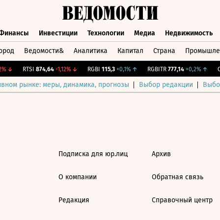
Финансы
Инвестиции
Технологии
Медиа
Недвижимость
ород
Ведомости&
Аналитика
Капитал
Страна
Промышле
а
Финансы
Инвестиции
Технологии
Медиа
Недвижимос
%
↓
RTSI
874,64
-1,12%
↓
RGBI
115,3
+0,1%
↑
RGBITR
777,14
+0,2%
↑
CN
ивном рынке: меры, динамика, прогнозы
Выбор редакции
Выбо
Подписка для юр.лиц
Архив
О компании
Обратная связь
Редакция
Справочный центр