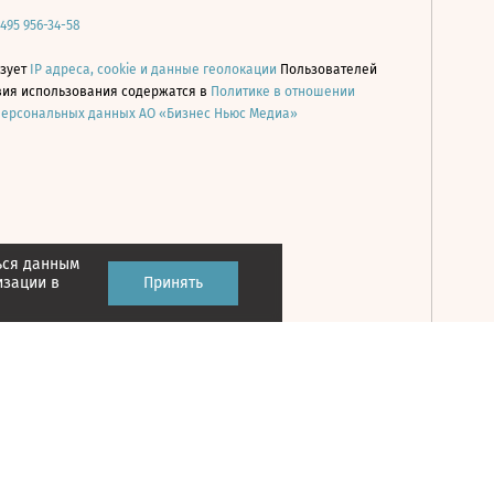
 495 956-34-58
ьзует
IP адреса, cookie и данные геолокации
Пользователей
овия использования содержатся в
Политике в отношении
персональных данных АО «Бизнес Ньюс Медиа»
ься данным
Принять
изации в