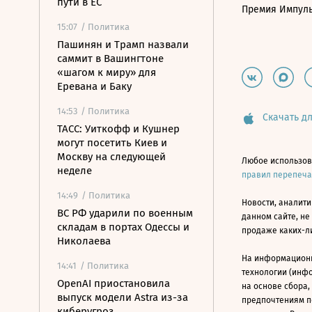
пути в ЕС
Премия Импул
15:07
/ Политика
Пашинян и Трамп назвали
саммит в Вашингтоне
«шагом к миру» для
Еревана и Баку
14:53
/ Политика
Скачать дл
ТАСС: Уиткофф и Кушнер
могут посетить Киев и
Москву на следующей
Любое использов
неделе
правил перепеч
14:49
/ Политика
Новости, аналити
ВС РФ ударили по военным
данном сайте, не
складам в портах Одессы и
продаже каких-л
Николаева
На информацион
14:41
/ Политика
технологии (инф
OpenAI приостановила
на основе сбора,
выпуск модели Astra из-за
предпочтениям п
киберугроз