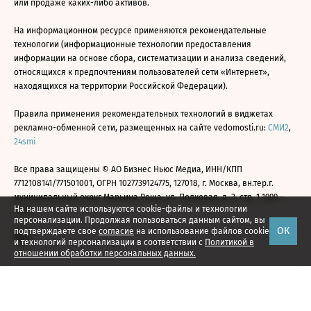
или продаже каких-либо активов.
На информационном ресурсе применяются рекомендательные
технологии (информационные технологии предоставления
информации на основе сбора, систематизации и анализа сведений,
относящихся к предпочтениям пользователей сети «Интернет»,
находящихся на территории Российской Федерации).
Правила применения рекомендательных технологий в виджетах
рекламно-обменной сети, размещенных на сайте vedomosti.ru:
СМИ2
,
24smi
Все права защищены © АО Бизнес Ньюс Медиа, ИНН/КПП
7712108141/771501001, ОГРН 1027739124775, 127018, г. Москва, вн.тер.г.
муниципальный округ Марьина Роща, ул. Полковая, д. 3, стр. 1 1999—
На нашем сайте используются cookie-файлы и технологии
2026
персонализации. Продолжая пользоваться данным сайтом, вы
ОК
подтверждаете свое
согласие
на использование файлов cookie
и технологий персонализации в соответствии с
Политикой в
отношении обработки персональных данных.