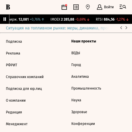
Войти
CNY Бирж.
12,081
+0,76%
↑
IMOEX
2 285,88
-0,69%
↓
RTSI
884,56
-1,27%
↓
Ситуация на топливном рынке: меры, динамика, прогнозы
Выб
Наши проекты
Подписка
ВЕДЫ
Реклама
Город
РФРИТ
Аналитика
Справочник компаний
Промышленность
Подписка для юр.лиц
Наука
О компании
Здоровье
Редакция
Конференции
Менеджмент