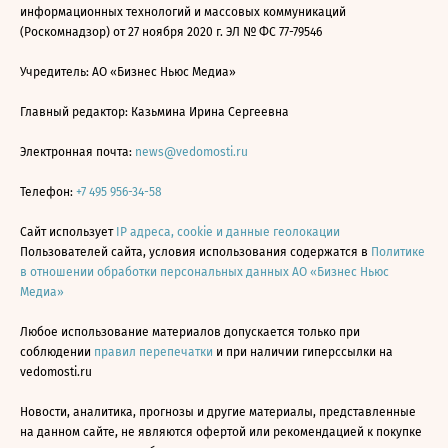
информационных технологий и массовых коммуникаций
(Роскомнадзор) от 27 ноября 2020 г. ЭЛ № ФС 77-79546
Учредитель: АО «Бизнес Ньюс Медиа»
Главный редактор: Казьмина Ирина Сергеевна
Электронная почта:
news@vedomosti.ru
Телефон:
+7 495 956-34-58
Сайт использует
IP адреса, cookie и данные геолокации
Пользователей сайта, условия использования содержатся в
Политике
в отношении обработки персональных данных АО «Бизнес Ньюс
Медиа»
Любое использование материалов допускается только при
соблюдении
правил перепечатки
и при наличии гиперссылки на
vedomosti.ru
Новости, аналитика, прогнозы и другие материалы, представленные
на данном сайте, не являются офертой или рекомендацией к покупке