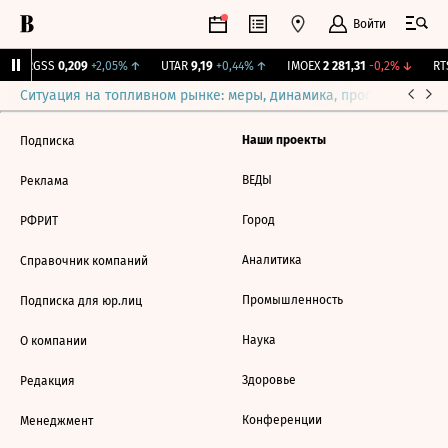
Войти
↑
RGSS
0,209
+2,05%
↑
UTAR
9,19
+0,44%
↑
IMOEX
2 281,31
-0,2%
↓
RTS
Ситуация на топливном рынке: меры, динамика, прогнозы
Выб
Наши проекты
Подписка
ВЕДЫ
Реклама
Город
РФРИТ
Аналитика
Справочник компаний
Промышленность
Подписка для юр.лиц
Наука
О компании
Здоровье
Редакция
Конференции
Менеджмент