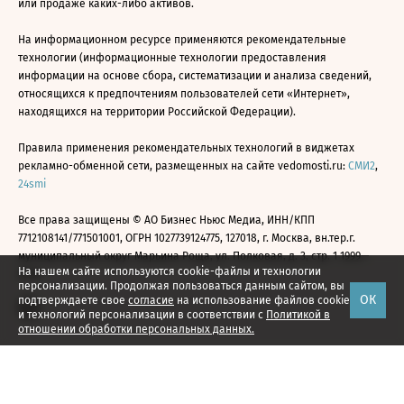
или продаже каких-либо активов.
На информационном ресурсе применяются рекомендательные
технологии (информационные технологии предоставления
информации на основе сбора, систематизации и анализа сведений,
относящихся к предпочтениям пользователей сети «Интернет»,
находящихся на территории Российской Федерации).
Правила применения рекомендательных технологий в виджетах
рекламно-обменной сети, размещенных на сайте vedomosti.ru:
СМИ2
,
24smi
Все права защищены © АО Бизнес Ньюс Медиа, ИНН/КПП
7712108141/771501001, ОГРН 1027739124775, 127018, г. Москва, вн.тер.г.
муниципальный округ Марьина Роща, ул. Полковая, д. 3, стр. 1 1999—
На нашем сайте используются cookie-файлы и технологии
2026
персонализации. Продолжая пользоваться данным сайтом, вы
ОК
подтверждаете свое
согласие
на использование файлов cookie
и технологий персонализации в соответствии с
Политикой в
отношении обработки персональных данных.