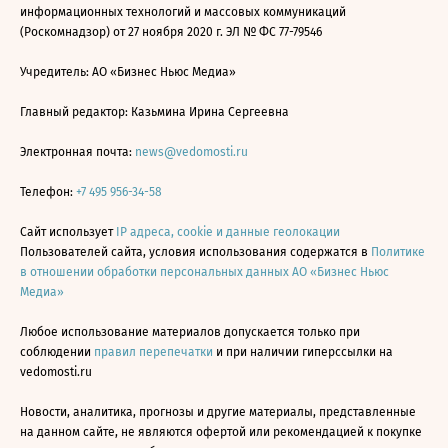
информационных технологий и массовых коммуникаций
(Роскомнадзор) от 27 ноября 2020 г. ЭЛ № ФС 77-79546
Учредитель: АО «Бизнес Ньюс Медиа»
Главный редактор: Казьмина Ирина Сергеевна
Электронная почта:
news@vedomosti.ru
Телефон:
+7 495 956-34-58
Сайт использует
IP адреса, cookie и данные геолокации
Пользователей сайта, условия использования содержатся в
Политике
в отношении обработки персональных данных АО «Бизнес Ньюс
Медиа»
Любое использование материалов допускается только при
соблюдении
правил перепечатки
и при наличии гиперссылки на
vedomosti.ru
Новости, аналитика, прогнозы и другие материалы, представленные
на данном сайте, не являются офертой или рекомендацией к покупке