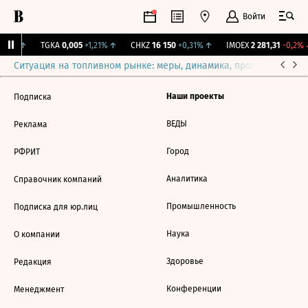
Войти
,31%
↑
TGKA
0,005
+1,21%
↑
CHKZ
16 150
+0,31%
↑
IMOEX
2 281,31
-0,2%
Ситуация на топливном рынке: меры, динамика, прогнозы
Выб
Наши проекты
Подписка
ВЕДЫ
Реклама
Город
РФРИТ
Аналитика
Справочник компаний
Промышленность
Подписка для юр.лиц
Наука
О компании
Здоровье
Редакция
Конференции
Менеджмент