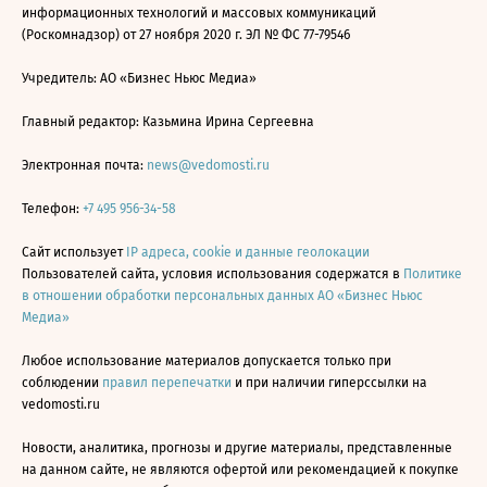
информационных технологий и массовых коммуникаций
(Роскомнадзор) от 27 ноября 2020 г. ЭЛ № ФС 77-79546
Учредитель: АО «Бизнес Ньюс Медиа»
Главный редактор: Казьмина Ирина Сергеевна
Электронная почта:
news@vedomosti.ru
Телефон:
+7 495 956-34-58
Сайт использует
IP адреса, cookie и данные геолокации
Пользователей сайта, условия использования содержатся в
Политике
в отношении обработки персональных данных АО «Бизнес Ньюс
Медиа»
Любое использование материалов допускается только при
соблюдении
правил перепечатки
и при наличии гиперссылки на
vedomosti.ru
Новости, аналитика, прогнозы и другие материалы, представленные
на данном сайте, не являются офертой или рекомендацией к покупке