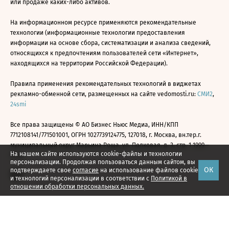
или продаже каких-либо активов.
На информационном ресурсе применяются рекомендательные
технологии (информационные технологии предоставления
информации на основе сбора, систематизации и анализа сведений,
относящихся к предпочтениям пользователей сети «Интернет»,
находящихся на территории Российской Федерации).
Правила применения рекомендательных технологий в виджетах
рекламно-обменной сети, размещенных на сайте vedomosti.ru:
СМИ2
,
24smi
Все права защищены © АО Бизнес Ньюс Медиа, ИНН/КПП
7712108141/771501001, ОГРН 1027739124775, 127018, г. Москва, вн.тер.г.
муниципальный округ Марьина Роща, ул. Полковая, д. 3, стр. 1 1999—
На нашем сайте используются cookie-файлы и технологии
2026
персонализации. Продолжая пользоваться данным сайтом, вы
ОК
подтверждаете свое
согласие
на использование файлов cookie
и технологий персонализации в соответствии с
Политикой в
отношении обработки персональных данных.