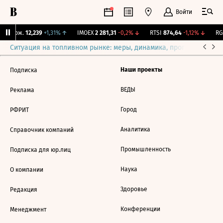
Войти
Y Бирж.
12,239
+1,31%
↑
IMOEX
2 281,31
-0,2%
↓
RTSI
874,64
-1,12%
↓
RGB
Ситуация на топливном рынке: меры, динамика, прогнозы
Выб
Наши проекты
Подписка
ВЕДЫ
Реклама
Город
РФРИТ
Аналитика
Справочник компаний
Промышленность
Подписка для юр.лиц
Наука
О компании
Здоровье
Редакция
Конференции
Менеджмент