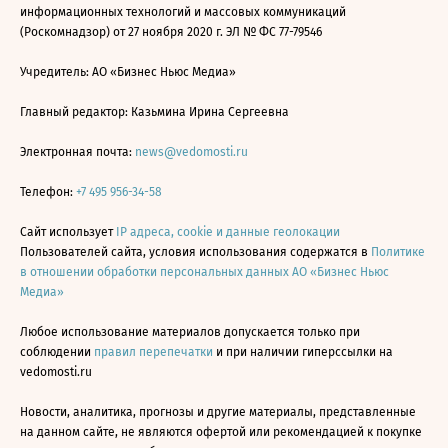
информационных технологий и массовых коммуникаций
(Роскомнадзор) от 27 ноября 2020 г. ЭЛ № ФС 77-79546
Учредитель: АО «Бизнес Ньюс Медиа»
Главный редактор: Казьмина Ирина Сергеевна
Электронная почта:
news@vedomosti.ru
Телефон:
+7 495 956-34-58
Сайт использует
IP адреса, cookie и данные геолокации
Пользователей сайта, условия использования содержатся в
Политике
в отношении обработки персональных данных АО «Бизнес Ньюс
Медиа»
Любое использование материалов допускается только при
соблюдении
правил перепечатки
и при наличии гиперссылки на
vedomosti.ru
Новости, аналитика, прогнозы и другие материалы, представленные
на данном сайте, не являются офертой или рекомендацией к покупке