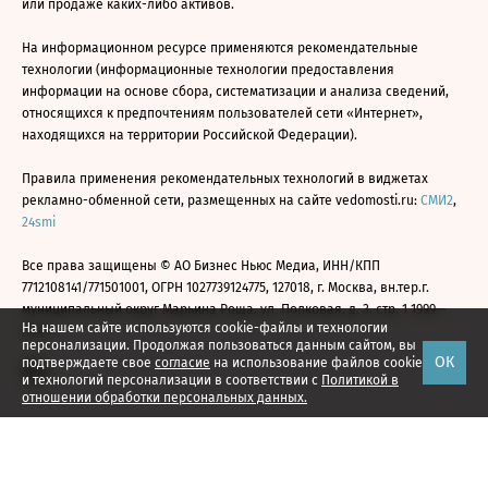
или продаже каких-либо активов.
На информационном ресурсе применяются рекомендательные
технологии (информационные технологии предоставления
информации на основе сбора, систематизации и анализа сведений,
относящихся к предпочтениям пользователей сети «Интернет»,
находящихся на территории Российской Федерации).
Правила применения рекомендательных технологий в виджетах
рекламно-обменной сети, размещенных на сайте vedomosti.ru:
СМИ2
,
24smi
Все права защищены © АО Бизнес Ньюс Медиа, ИНН/КПП
7712108141/771501001, ОГРН 1027739124775, 127018, г. Москва, вн.тер.г.
муниципальный округ Марьина Роща, ул. Полковая, д. 3, стр. 1 1999—
На нашем сайте используются cookie-файлы и технологии
2026
персонализации. Продолжая пользоваться данным сайтом, вы
ОК
подтверждаете свое
согласие
на использование файлов cookie
и технологий персонализации в соответствии с
Политикой в
отношении обработки персональных данных.