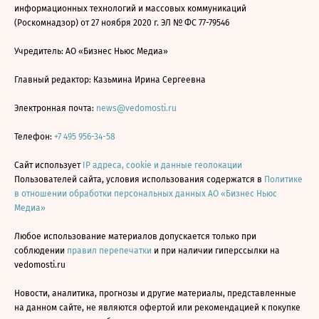
информационных технологий и массовых коммуникаций
(Роскомнадзор) от 27 ноября 2020 г. ЭЛ № ФС 77-79546
Учредитель: АО «Бизнес Ньюс Медиа»
Главный редактор: Казьмина Ирина Сергеевна
Электронная почта:
news@vedomosti.ru
Телефон:
+7 495 956-34-58
Сайт использует
IP адреса, cookie и данные геолокации
Пользователей сайта, условия использования содержатся в
Политике
в отношении обработки персональных данных АО «Бизнес Ньюс
Медиа»
Любое использование материалов допускается только при
соблюдении
правил перепечатки
и при наличии гиперссылки на
vedomosti.ru
Новости, аналитика, прогнозы и другие материалы, представленные
на данном сайте, не являются офертой или рекомендацией к покупке