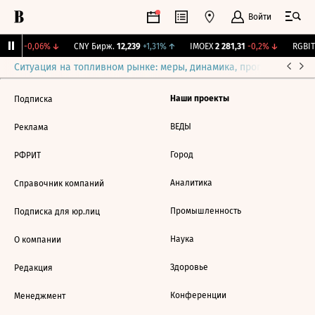
Войти
15,17
-0,06%
↓
CNY Бирж.
12,239
+1,31%
↑
IMOEX
2 281,31
-0,2%
↓
RGBIT
Ситуация на топливном рынке: меры, динамика, прогнозы
Выб
Наши проекты
Подписка
ВЕДЫ
Реклама
Город
РФРИТ
Аналитика
Справочник компаний
Промышленность
Подписка для юр.лиц
Наука
О компании
Здоровье
Редакция
Конференции
Менеджмент