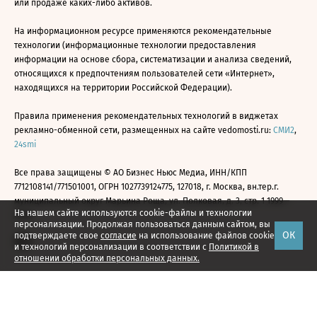
или продаже каких-либо активов.
На информационном ресурсе применяются рекомендательные
технологии (информационные технологии предоставления
информации на основе сбора, систематизации и анализа сведений,
относящихся к предпочтениям пользователей сети «Интернет»,
находящихся на территории Российской Федерации).
Правила применения рекомендательных технологий в виджетах
рекламно-обменной сети, размещенных на сайте vedomosti.ru:
СМИ2
,
24smi
Все права защищены © АО Бизнес Ньюс Медиа, ИНН/КПП
7712108141/771501001, ОГРН 1027739124775, 127018, г. Москва, вн.тер.г.
муниципальный округ Марьина Роща, ул. Полковая, д. 3, стр. 1 1999—
На нашем сайте используются cookie-файлы и технологии
2026
персонализации. Продолжая пользоваться данным сайтом, вы
ОК
подтверждаете свое
согласие
на использование файлов cookie
и технологий персонализации в соответствии с
Политикой в
отношении обработки персональных данных.