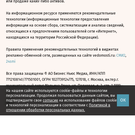
или продаже каких-либо активов.
На информационном ресурсе применяются рекомендательные
технологии (информационные технологии предоставления
информации на основе сбора, систематизации и анализа сведений,
относящихся к предпочтениям пользователей сети «Интернет»,
находящихся на территории Российской Федерации).
Правила применения рекомендательных технологий в виджетах
рекламно-обменной сети, размещенных на сайте vedomosti.ru:
СМИ2
,
24smi
Все права защищены © АО Бизнес Ньюс Медиа, ИНН/КПП
7712108141/771501001, ОГРН 1027739124775, 127018, г. Москва, вн.тер.г.
муниципальный округ Марьина Роща, ул. Полковая, д. 3, стр. 1 1999—
На нашем сайте используются cookie-файлы и технологии
2026
персонализации. Продолжая пользоваться данным сайтом, вы
ОК
подтверждаете свое
согласие
на использование файлов cookie
и технологий персонализации в соответствии с
Политикой в
отношении обработки персональных данных.