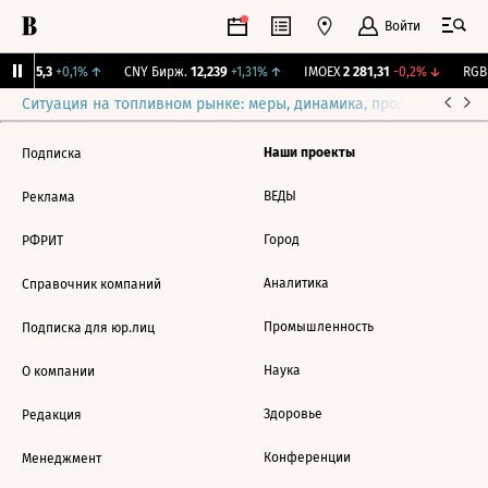
Войти
BI
115,3
+0,1%
↑
CNY Бирж.
12,239
+1,31%
↑
IMOEX
2 281,31
-0,2%
↓
RGBI
Ситуация на топливном рынке: меры, динамика, прогнозы
Выб
Наши проекты
Подписка
ВЕДЫ
Реклама
Город
РФРИТ
Аналитика
Справочник компаний
Промышленность
Подписка для юр.лиц
Наука
О компании
Здоровье
Редакция
Конференции
Менеджмент