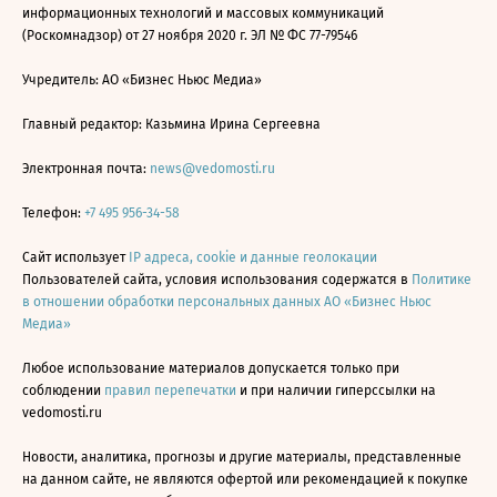
информационных технологий и массовых коммуникаций
(Роскомнадзор) от 27 ноября 2020 г. ЭЛ № ФС 77-79546
Учредитель: АО «Бизнес Ньюс Медиа»
Главный редактор: Казьмина Ирина Сергеевна
Электронная почта:
news@vedomosti.ru
Телефон:
+7 495 956-34-58
Сайт использует
IP адреса, cookie и данные геолокации
Пользователей сайта, условия использования содержатся в
Политике
в отношении обработки персональных данных АО «Бизнес Ньюс
Медиа»
Любое использование материалов допускается только при
соблюдении
правил перепечатки
и при наличии гиперссылки на
vedomosti.ru
Новости, аналитика, прогнозы и другие материалы, представленные
на данном сайте, не являются офертой или рекомендацией к покупке