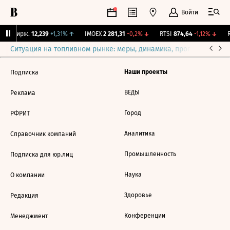
Войти
CNY Бирж.
12,239
+1,31%
↑
IMOEX
2 281,31
-0,2%
↓
RTSI
874,64
-1,12%
↓
R
Ситуация на топливном рынке: меры, динамика, прогнозы
Выб
Наши проекты
Подписка
ВЕДЫ
Реклама
Город
РФРИТ
Аналитика
Справочник компаний
Промышленность
Подписка для юр.лиц
Наука
О компании
Здоровье
Редакция
Конференции
Менеджмент