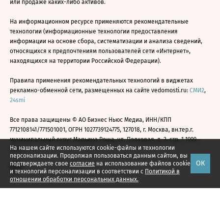
или продаже каких-либо активов.
На информационном ресурсе применяются рекомендательные
технологии (информационные технологии предоставления
информации на основе сбора, систематизации и анализа сведений,
относящихся к предпочтениям пользователей сети «Интернет»,
находящихся на территории Российской Федерации).
Правила применения рекомендательных технологий в виджетах
рекламно-обменной сети, размещенных на сайте vedomosti.ru:
СМИ2
,
24smi
Все права защищены © АО Бизнес Ньюс Медиа, ИНН/КПП
7712108141/771501001, ОГРН 1027739124775, 127018, г. Москва, вн.тер.г.
муниципальный округ Марьина Роща, ул. Полковая, д. 3, стр. 1 1999—
На нашем сайте используются cookie-файлы и технологии
2026
персонализации. Продолжая пользоваться данным сайтом, вы
ОК
подтверждаете свое
согласие
на использование файлов cookie
и технологий персонализации в соответствии с
Политикой в
отношении обработки персональных данных.