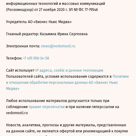
информационных технологий и массовых коммуникаций
(Роскомнадзор) от 27 ноября 2020 г. ЭЛ № ФС 77-79546
Учредитель: АО «Бизнес Ньюс Медиа»
Главный редактор: Казьмина Ирина Сергеевна
Электронная почта:
news@vedomosti.ru
Телефон:
+7 495 956-34-58
Сайт использует
IP адреса, cookie и данные геолокации
Пользователей сайта, условия использования содержатся в
Политике
в отношении обработки персональных данных АО «Бизнес Ньюс
Медиа»
Любое использование материалов допускается только при
соблюдении
правил перепечатки
и при наличии гиперссылки на
vedomosti.ru
Новости, аналитика, прогнозы и другие материалы, представленные
на данном сайте, не являются офертой или рекомендацией к покупке