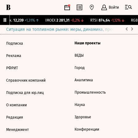
Войти
 Бирж.
12,239
+1,31%
↑
IMOEX
2 281,31
-0,2%
↓
RTSI
874,64
-1,12%
↓
RGBI
Ситуация на топливном рынке: меры, динамика, прогнозы
Выб
Наши проекты
Подписка
ВЕДЫ
Реклама
Город
РФРИТ
Аналитика
Справочник компаний
Промышленность
Подписка для юр.лиц
Наука
О компании
Здоровье
Редакция
Конференции
Менеджмент