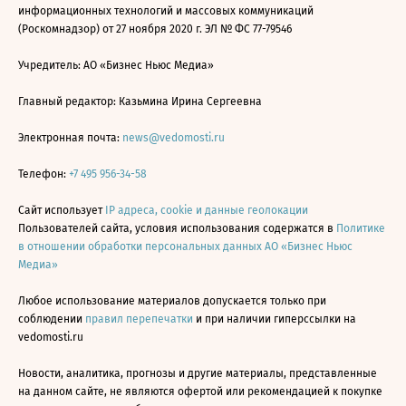
информационных технологий и массовых коммуникаций
(Роскомнадзор) от 27 ноября 2020 г. ЭЛ № ФС 77-79546
Учредитель: АО «Бизнес Ньюс Медиа»
Главный редактор: Казьмина Ирина Сергеевна
Электронная почта:
news@vedomosti.ru
Телефон:
+7 495 956-34-58
Сайт использует
IP адреса, cookie и данные геолокации
Пользователей сайта, условия использования содержатся в
Политике
в отношении обработки персональных данных АО «Бизнес Ньюс
Медиа»
Любое использование материалов допускается только при
соблюдении
правил перепечатки
и при наличии гиперссылки на
vedomosti.ru
Новости, аналитика, прогнозы и другие материалы, представленные
на данном сайте, не являются офертой или рекомендацией к покупке