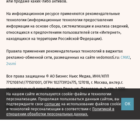
или продаже каких-либо активов.
На информационном ресурсе применяются рекомендательные
технологии (информационные технологии предоставления
информации на основе сбора, систематизации и анализа сведений,
относящихся к предпочтениям пользователей сети «Интернет»,
находящихся на территории Российской Федерации).
Правила применения рекомендательных технологий в виджетах
рекламно-обменной сети, размещенных на сайте vedomosti.ru:
СМИ2
,
24smi
Все права защищены © АО Бизнес Ньюс Медиа, ИНН/КПП
7712108141/771501001, ОГРН 1027739124775, 127018, г. Москва, вн.тер.г.
муниципальный округ Марьина Роща, ул. Полковая, д. 3, стр. 1 1999—
На нашем сайте используются cookie-файлы и технологии
2026
персонализации. Продолжая пользоваться данным сайтом, вы
ОК
подтверждаете свое
согласие
на использование файлов cookie
и технологий персонализации в соответствии с
Политикой в
отношении обработки персональных данных.