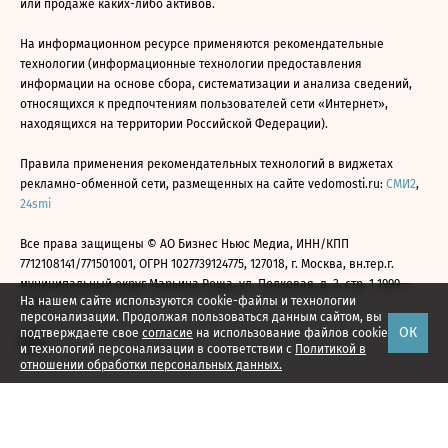
или продаже каких-либо активов.
На информационном ресурсе применяются рекомендательные
технологии (информационные технологии предоставления
информации на основе сбора, систематизации и анализа сведений,
относящихся к предпочтениям пользователей сети «Интернет»,
находящихся на территории Российской Федерации).
Правила применения рекомендательных технологий в виджетах
рекламно-обменной сети, размещенных на сайте vedomosti.ru:
СМИ2
,
24smi
Все права защищены © АО Бизнес Ньюс Медиа, ИНН/КПП
7712108141/771501001, ОГРН 1027739124775, 127018, г. Москва, вн.тер.г.
муниципальный округ Марьина Роща, ул. Полковая, д. 3, стр. 1 1999—
На нашем сайте используются cookie-файлы и технологии
2026
персонализации. Продолжая пользоваться данным сайтом, вы
ОК
подтверждаете свое
согласие
на использование файлов cookie
и технологий персонализации в соответствии с
Политикой в
отношении обработки персональных данных.