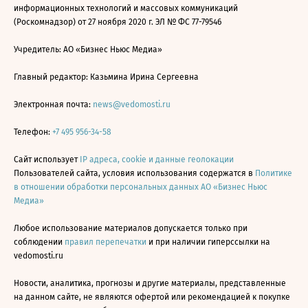
информационных технологий и массовых коммуникаций
(Роскомнадзор) от 27 ноября 2020 г. ЭЛ № ФС 77-79546
Учредитель: АО «Бизнес Ньюс Медиа»
Главный редактор: Казьмина Ирина Сергеевна
Электронная почта:
news@vedomosti.ru
Телефон:
+7 495 956-34-58
Сайт использует
IP адреса, cookie и данные геолокации
Пользователей сайта, условия использования содержатся в
Политике
в отношении обработки персональных данных АО «Бизнес Ньюс
Медиа»
Любое использование материалов допускается только при
соблюдении
правил перепечатки
и при наличии гиперссылки на
vedomosti.ru
Новости, аналитика, прогнозы и другие материалы, представленные
на данном сайте, не являются офертой или рекомендацией к покупке