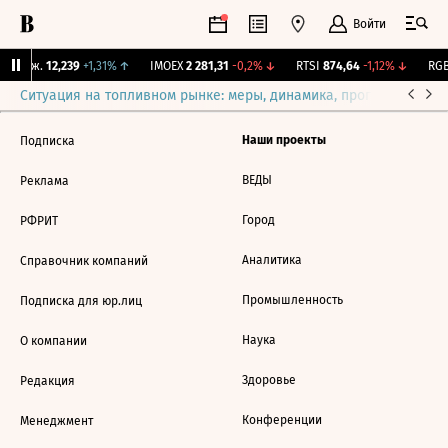
Войти
 Бирж.
12,239
+1,31%
↑
IMOEX
2 281,31
-0,2%
↓
RTSI
874,64
-1,12%
↓
RGB
Ситуация на топливном рынке: меры, динамика, прогнозы
Выб
Наши проекты
Подписка
ВЕДЫ
Реклама
Город
РФРИТ
Аналитика
Справочник компаний
Промышленность
Подписка для юр.лиц
Наука
О компании
Здоровье
Редакция
Конференции
Менеджмент