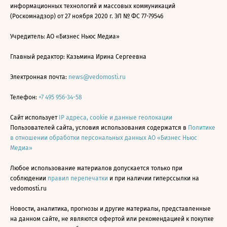
информационных технологий и массовых коммуникаций
(Роскомнадзор) от 27 ноября 2020 г. ЭЛ № ФС 77-79546
Учредитель: АО «Бизнес Ньюс Медиа»
Главный редактор: Казьмина Ирина Сергеевна
Электронная почта:
news@vedomosti.ru
Телефон:
+7 495 956-34-58
Сайт использует
IP адреса, cookie и данные геолокации
Пользователей сайта, условия использования содержатся в
Политике
в отношении обработки персональных данных АО «Бизнес Ньюс
Медиа»
Любое использование материалов допускается только при
соблюдении
правил перепечатки
и при наличии гиперссылки на
vedomosti.ru
Новости, аналитика, прогнозы и другие материалы, представленные
на данном сайте, не являются офертой или рекомендацией к покупке