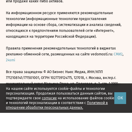
или продаже каких-либо активов.
На информационном ресурсе применяются рекомендательные
технологии (информационные технологии предоставления
информации на основе сбора, систематизации и анализа сведений,
относящихся к предпочтениям пользователей сети «Интернет»,
находящихся на территории Российской Федерации).
Правила применения рекомендательных технологий в виджетах
рекламно-обменной сети, размещенных на сайте vedomosti.ru:
СМИ2
,
24smi
Все права защищены © АО Бизнес Ньюс Медиа, ИНН/КПП
7712108141/771501001, ОГРН 1027739124775, 127018, г. Москва, вн.тер.г.
муниципальный округ Марьина Роща, ул. Полковая, д. 3, стр. 1 1999—
На нашем сайте используются cookie-файлы и технологии
2026
персонализации. Продолжая пользоваться данным сайтом, вы
ОК
подтверждаете свое
согласие
на использование файлов cookie
и технологий персонализации в соответствии с
Политикой в
отношении обработки персональных данных.