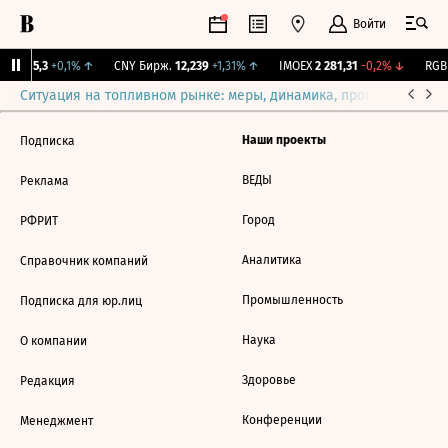
Войти
BI
115,3
+0,1%
↑
CNY Бирж.
12,239
+1,31%
↑
IMOEX
2 281,31
-0,2%
↓
RGBI
Ситуация на топливном рынке: меры, динамика, прогнозы
Выб
Наши проекты
Подписка
ВЕДЫ
Реклама
Город
РФРИТ
Аналитика
Справочник компаний
Промышленность
Подписка для юр.лиц
Наука
О компании
Здоровье
Редакция
Конференции
Менеджмент