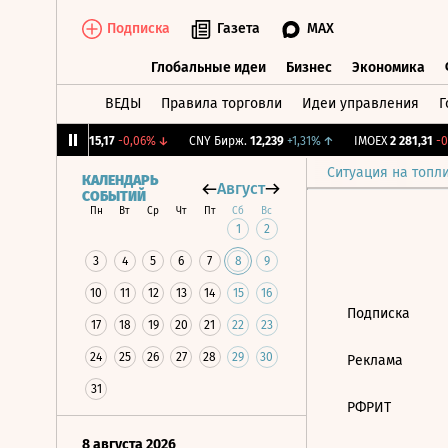
Подписка
Газета
MAX
Глобальные идеи
Бизнес
Экономика
ВЕДЫ
Правила торговли
Идеи управления
Г
Глобальные идеи
Бизнес
Экономик
12%
↓
RGBI
115,17
-0,06%
↓
CNY Бирж.
12,239
+1,31%
↑
IMOEX
2 281,31
-0,
Ситуация на топл
КАЛЕНДАРЬ
Август
СОБЫТИЙ
Пн
Вт
Ср
Чт
Пт
Сб
Вс
1
2
3
4
5
6
7
8
9
10
11
12
13
14
15
16
Подписка
17
18
19
20
21
22
23
24
25
26
27
28
29
30
Реклама
31
РФРИТ
8 августа 2026