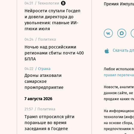
04:31
/ Технологии
Премия Импул
Нейросети спутали Госдеп
и довели директора до
увольнения: главные ИИ-
глюки июля
04:24
/ Политика
Ночью над российскими
Скачать дл
регионами сбиты почти 400
БПЛА
04:22
/
Страна
Любое использов
Дроны атаковали
правил перепеч
самарское
промпредприятие
Новости, аналити
данном сайте, не
7 августа 2026
продаже каких-л
21:57
/ Политика
На информацион
Трамп отпросился уйти
технологии (инф
пораньше во время
на основе сбора,
заседания в Госдепе
предпочтениям п