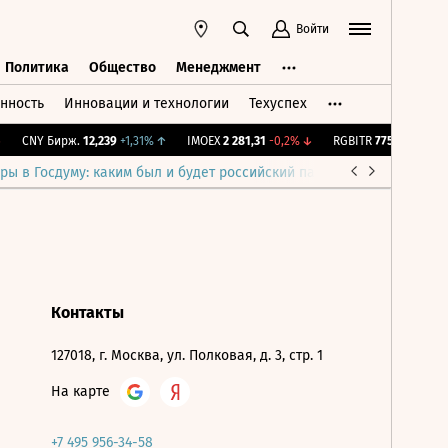
Войти
Политика
Общество
Менеджмент
нность
Инновации и технологии
Техуспех
ть
Политика
Общество
Менеджмент
CNY Бирж.
12,239
+1,31%
↑
IMOEX
2 281,31
-0,2%
↓
RGBITR
775,48
-0,03%
ры в Госдуму: каким был и будет российский парламент
Война н
Контакты
127018, г. Москва, ул. Полковая, д. 3, стр. 1
На карте
+7 495 956-34-58