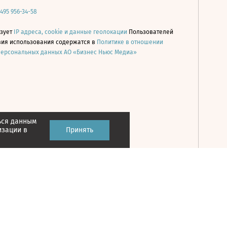
 495 956-34-58
ьзует
IP адреса, cookie и данные геолокации
Пользователей
овия использования содержатся в
Политике в отношении
персональных данных АО «Бизнес Ньюс Медиа»
ься данным
Принять
изации в