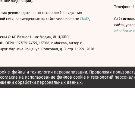
ийской Федерации).
Телефон:
+7
ния рекомендательных технологий в виджетах
й сети, размещенных на сайте vedomosti.ru:
СМИ2
,
Сайт испол
сайта, усл
обработки 
ены © АО Бизнес Ньюс Медиа, ИНН/КПП
01, ОГРН 1027739124775, 127018, г. Москва, вн.тер.г.
уг Марьина Роща, ул. Полковая, д. 3, стр. 1 1999—2026
ookie-файлы и технологии персонализации. Продолжая пользоват
согласие
на использование файлов cookie и технологий персонал
ошении обработки персональных данных.