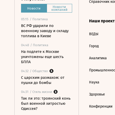
Справочник ко
Новости
Новости
компаний
05:15
/ Политика
Наши проек
ВС РФ ударили по
военному заводу и складу
ВЕДЫ
топлива в Киеве
04:48
/ Политика
Город
На подлете к Москве
уничтожены еще шесть
Аналитика
БПЛА
Промышленнос
04:32
/ Общество
С царским размахом: от
Наука
пушки до бомбы
04:31
/ Стиль жизни
Здоровье
Так ли это: троянский конь
был военной хитростью
Конференции
Одиссея?