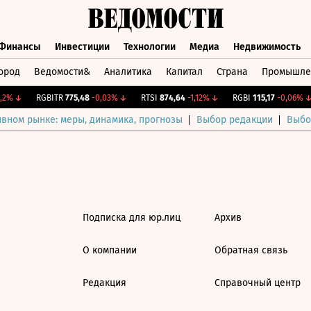
Финансы
Инвестиции
Технологии
Медиа
Недвижимость
ород
Ведомости&
Аналитика
Капитал
Страна
Промышле
а
Финансы
Инвестиции
Технологии
Медиа
Недвижимос
2%
↓
RGBITR
775,48
-0,03%
↓
RTSI
874,64
-1,12%
↓
RGBI
115,17
-0,06%
↓
ивном рынке: меры, динамика, прогнозы
Выбор редакции
Выбо
Подписка для юр.лиц
Архив
О компании
Обратная связь
Редакция
Справочный центр