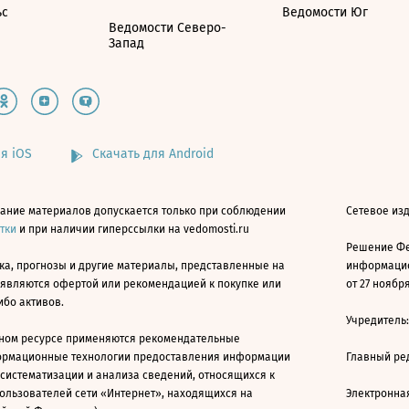
ьс
Ведомости Юг
Ведомости Северо-
Запад
я iOS
Скачать для Android
ание материалов допускается только при соблюдении
Сетевое изд
атки
и при наличии гиперссылки на vedomosti.ru
Решение Фе
ка, прогнозы и другие материалы, представленные на
информацио
 являются офертой или рекомендацией к покупке или
от 27 ноября
ибо активов.
Учредитель
ном ресурсе применяются рекомендательные
ормационные технологии предоставления информации
Главный ре
 систематизации и анализа сведений, относящихся к
ользователей сети «Интернет», находящихся на
Электронна