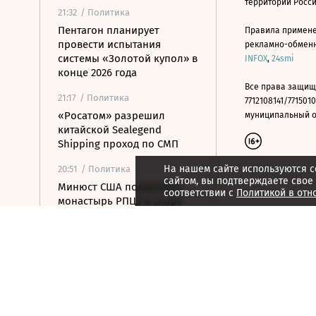
территории Росс
21:32
/ Политика
Пентагон планирует
Правила примене
провести испытания
рекламно-обменно
системы «Золотой купол» в
INFOX
,
24smi
конце 2026 года
Все права защищ
21:17
/ Политика
7712108141/7715010
«Росатом» разрешил
муниципальный окр
китайской Sealegend
Shipping проход по СМП
На нашем сайте используются c
20:51
/ Политика
сайтом, вы подтверждаете свое
Минюст США поддержал
соответствии с
Политикой в отн
монастырь РПЦЗ в споре
из-за ветропарка
20:32
/ Политика
Пентагон опубликовал
новые записи с
неопознанными
летающими объектами