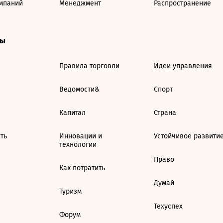
мпаний
Менеджмент
Распространение
ты
Правила торговли
Идеи управления
Ведомости&
Спорт
Капитал
Страна
ть
Инновации и
Устойчивое развити
технологии
Право
Как потратить
Думай
Туризм
Техуспех
Форум