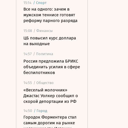
15:14
/
Спорт
Все на одного: зачем в
мужском теннисе готовят
реформу парного разряда
15:08
/ Финансы
ЦБ повысил курс доллара
на выходные
14:57
/ Политика
Россия предложила БРИКС
объединить усилия в сфере
беспилотников
14:55
/ Общество
«Веселый молочник»
Джастас Уолкер сообщил о
скорой депортации из РФ
14:50
/
Город
Городок Форментера стал
самым дорогим на рынке