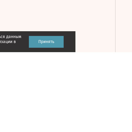
ься данным
Принять
изации в