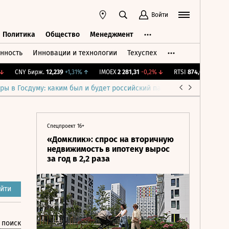
Войти
Политика
Общество
Менеджмент
нность
Инновации и технологии
Техуспех
ть
Политика
Общество
Менеджмент
CNY Бирж.
12,239
+1,31%
↑
IMOEX
2 281,31
-0,2%
↓
RTSI
874,64
-1,12%
↓
ры в Госдуму: каким был и будет российский парламент
Война н
Спецпроект 16+
«Домклик»: спрос на вторичную
недвижимость в ипотеку вырос
за год в 2,2 раза
йти
 поиск