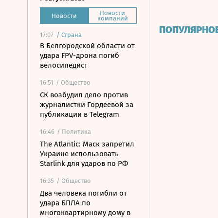
Новости
Новости
компаний
ПОПУЛЯРНО
17:07
/
Страна
В Белгородской области от
удара FPV-дрона погиб
велосипедист
16:51
/ Общество
СК возбудил дело против
журналистки Гордеевой за
публикации в Telegram
16:46
/ Политика
The Atlantic: Маск запретил
Украине использовать
Starlink для ударов по РФ
16:35
/ Общество
Два человека погибли от
удара БПЛА по
многоквартирному дому в