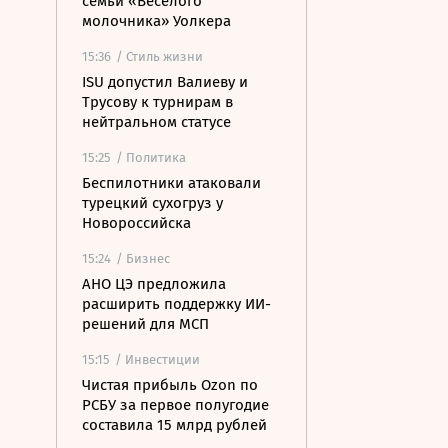
семьи «Веселого
молочника» Уолкера
15:36
/ Стиль жизни
ISU допустил Валиеву и
Трусову к турнирам в
нейтральном статусе
15:25
/ Политика
Беспилотники атаковали
турецкий сухогруз у
Новороссийска
15:24
/ Бизнес
АНО ЦЭ предложила
расширить поддержку ИИ-
решений для МСП
15:15
/ Инвестиции
Чистая прибыль Ozon по
РСБУ за первое полугодие
составила 15 млрд рублей