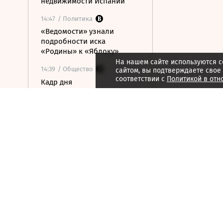
недвижимости Испании
14:47
/ Политика
«Ведомости» узнали
подробности иска
«Родины» к «Яблоку»
На нашем сайте используются c
14:39
/ Общество
сайтом, вы подтверждаете свое
соответствии с
Политикой в отн
Кадр дня
14:35
/
Город
В Германии до ноября
перекрыли магистраль,
чтобы построить переходы
для лягушек
14:34
/ Политика
США начали изымать
Patriot у Европы, чтобы
восполнить нехватку
вооружений
14:33
/ Бизнес