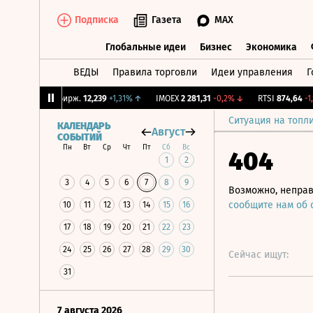
Подписка
Газета
MAX
Глобальные идеи
Бизнес
Экономика
ВЕДЫ
Правила торговли
Идеи управления
Г
Глобальные идеи
Бизнес
Экономик
%
↓
CNY Бирж.
12,239
+1,31%
↑
IMOEX
2 281,31
-0,2%
↓
RTSI
874,64
-1,12%
Ситуация на топл
КАЛЕНДАРЬ
Август
СОБЫТИЙ
Пн
Вт
Ср
Чт
Пт
Сб
Вс
404
1
2
3
4
5
6
7
8
9
Возможно, неправ
сообщите нам об
10
11
12
13
14
15
16
17
18
19
20
21
22
23
24
25
26
27
28
29
30
Сейчас ищут:
31
7 августа 2026