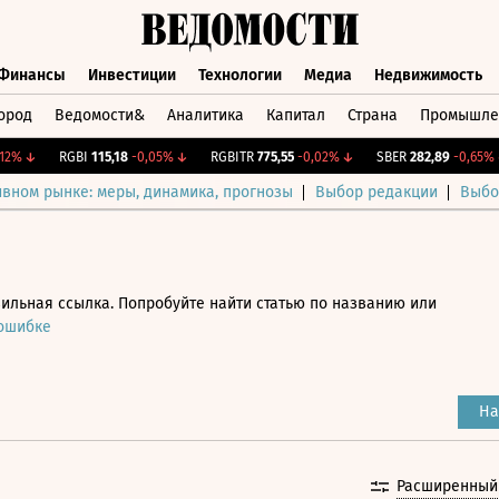
Финансы
Инвестиции
Технологии
Медиа
Недвижимость
ород
Ведомости&
Аналитика
Капитал
Страна
Промышле
а
Финансы
Инвестиции
Технологии
Медиа
Недвижимос
↓
RGBI
115,18
-0,05%
↓
RGBITR
775,55
-0,02%
↓
SBER
282,89
-0,65%
↓
ивном рынке: меры, динамика, прогнозы
Выбор редакции
Выбо
ильная ссылка. Попробуйте найти статью по названию или
 ошибке
На
Расширенный