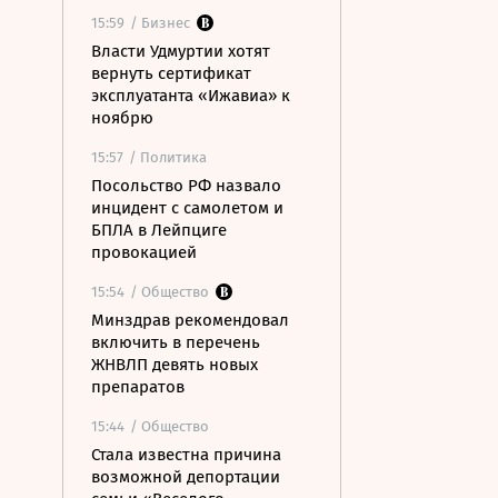
15:59
/ Бизнес
Власти Удмуртии хотят
вернуть сертификат
эксплуатанта «Ижавиа» к
ноябрю
15:57
/ Политика
Посольство РФ назвало
инцидент с самолетом и
БПЛА в Лейпциге
провокацией
15:54
/ Общество
Минздрав рекомендовал
включить в перечень
ЖНВЛП девять новых
препаратов
15:44
/ Общество
Стала известна причина
возможной депортации