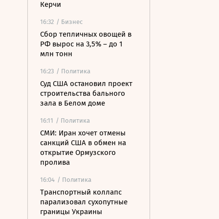
Керчи
16:32
/ Бизнес
Сбор тепличных овощей в
РФ вырос на 3,5% – до 1
млн тонн
16:23
/ Политика
Суд США остановил проект
строительства бального
зала в Белом доме
16:11
/ Политика
СМИ: Иран хочет отмены
санкций США в обмен на
открытие Ормузского
пролива
16:04
/ Политика
Транспортный коллапс
парализовал сухопутные
границы Украины