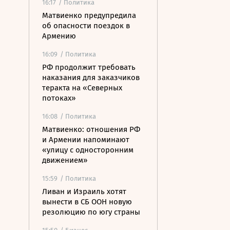
16:17
/ Политика
Матвиенко предупредила
об опасности поездок в
Армению
16:09
/ Политика
РФ продолжит требовать
наказания для заказчиков
теракта на «Северных
потоках»
16:08
/ Политика
Матвиенко: отношения РФ
и Армении напоминают
«улицу с односторонним
движением»
15:59
/ Политика
Ливан и Израиль хотят
вынести в СБ ООН новую
резолюцию по югу страны