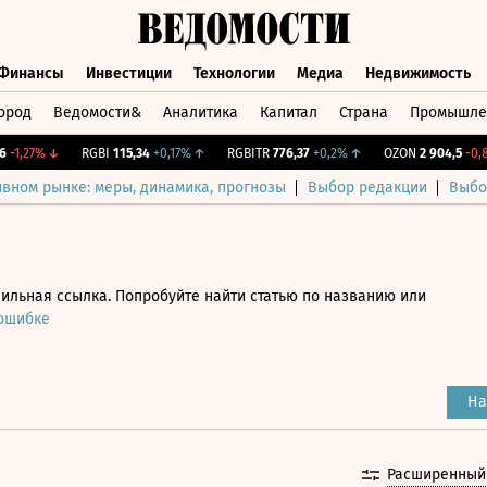
Финансы
Инвестиции
Технологии
Медиа
Недвижимость
ород
Ведомости&
Аналитика
Капитал
Страна
Промышле
а
Финансы
Инвестиции
Технологии
Медиа
Недвижимос
,27%
↓
RGBI
115,34
+0,17%
↑
RGBITR
776,37
+0,2%
↑
OZON
2 904,5
-0,87%
ивном рынке: меры, динамика, прогнозы
Выбор редакции
Выбо
ильная ссылка. Попробуйте найти статью по названию или
 ошибке
На
Расширенный