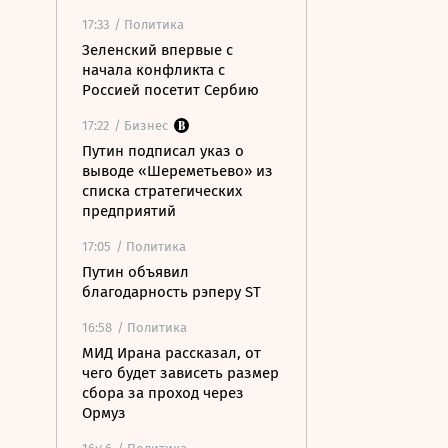
17:33
/ Политика
Зеленский впервые с
начала конфликта с
Россией посетит Сербию
17:22
/ Бизнес
Путин подписал указ о
выводе «Шереметьево» из
списка стратегических
предприятий
17:05
/ Политика
Путин объявил
благодарность рэперу ST
16:58
/ Политика
МИД Ирана рассказал, от
чего будет зависеть размер
сбора за проход через
Ормуз