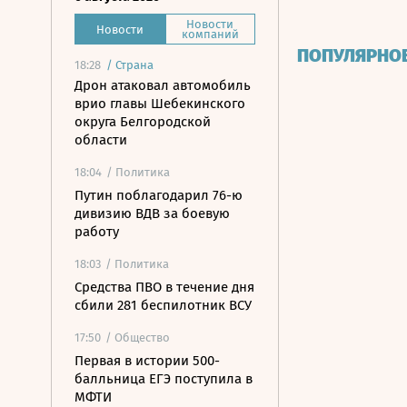
Новости
Новости
компаний
ПОПУЛЯРНО
18:28
/
Страна
Дрон атаковал автомобиль
врио главы Шебекинского
округа Белгородской
области
18:04
/ Политика
Путин поблагодарил 76-ю
дивизию ВДВ за боевую
работу
18:03
/ Политика
Средства ПВО в течение дня
сбили 281 беспилотник ВСУ
17:50
/ Общество
Первая в истории 500-
балльница ЕГЭ поступила в
МФТИ