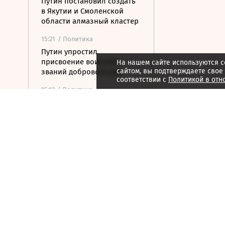
Путин постановил создать
в Якутии и Смоленской
области алмазный кластер
15:21
/ Политика
Путин упростил
присвоение воинских
На нашем сайте используются c
сайтом, вы подтверждаете свое
званий добровольцам
соответствии с
Политикой в отн
15:12
/ Политика
РФ не получала обращений
по прекращению
концессии строительства
ж/д в Армении
14:54
/ Общество
Генпрокуратура признала
нежелательным
американский фонд Human
Rights Foundation
14:50
/ Экономика
Сазанов: вопрос о