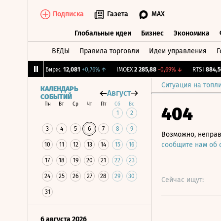
Подписка
Газета
MAX
Глобальные идеи
Бизнес
Экономика
ВЕДЫ
Правила торговли
Идеи управления
Г
Глобальные идеи
Бизнес
Экономик
87%
↓
CNY Бирж.
12,081
+0,76%
↑
IMOEX
2 285,88
-0,69%
↓
RTSI
884,56
-1
Ситуация на топл
КАЛЕНДАРЬ
Август
СОБЫТИЙ
Пн
Вт
Ср
Чт
Пт
Сб
Вс
404
1
2
3
4
5
6
7
8
9
Возможно, неправ
сообщите нам об
10
11
12
13
14
15
16
17
18
19
20
21
22
23
24
25
26
27
28
29
30
Сейчас ищут:
31
6 августа 2026