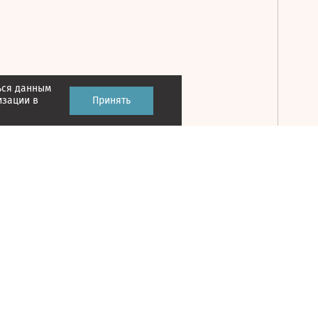
ься данным
Принять
изации в