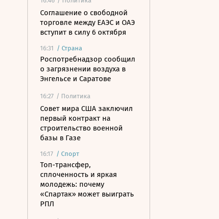
16:46
/ Политика
Соглашение о свободной
торговле между ЕАЭС и ОАЭ
вступит в силу 6 октября
16:31
/
Страна
Роспотребнадзор сообщил
о загрязнении воздуха в
Энгельсе и Саратове
16:27
/ Политика
Совет мира США заключил
первый контракт на
строительство военной
базы в Газе
16:17
/
Спорт
Топ-трансфер,
сплоченность и яркая
молодежь: почему
«Спартак» может выиграть
РПЛ