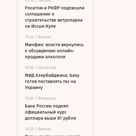
15:50
/ Бизнес
Росатом и РКФР подписали
соглашение о
строительстве ветропарка
на Иссык-Куле
15:41
/ Бизнес
Минфин: власти вернулись
к обсуждению онлайн-
продажи алкоголя
15:36
/ Политика
МИД Азербайджана: Баку
готов поставлять газ на
Украину
15:32
/ Финансы
Банк России поднял
официальный курс
доллара выше 81 рубля
15:23
/ Бизнес