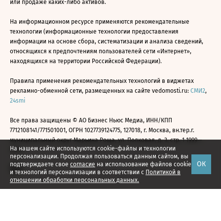
или продаже каких-либо активов.
На информационном ресурсе применяются рекомендательные
технологии (информационные технологии предоставления
информации на основе сбора, систематизации и анализа сведений,
относящихся к предпочтениям пользователей сети «Интернет»,
находящихся на территории Российской Федерации).
Правила применения рекомендательных технологий в виджетах
рекламно-обменной сети, размещенных на сайте vedomosti.ru:
СМИ2
,
24smi
Все права защищены © АО Бизнес Ньюс Медиа, ИНН/КПП
7712108141/771501001, ОГРН 1027739124775, 127018, г. Москва, вн.тер.г.
муниципальный округ Марьина Роща, ул. Полковая, д. 3, стр. 1 1999—
На нашем сайте используются cookie-файлы и технологии
2026
персонализации. Продолжая пользоваться данным сайтом, вы
ОК
подтверждаете свое
согласие
на использование файлов cookie
и технологий персонализации в соответствии с
Политикой в
отношении обработки персональных данных.