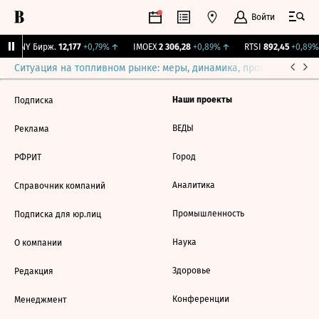
Войти
CNY Бирж.
12,177
+0,79%
↑
IMOEX
2 306,28
+0,89%
↑
RTSI
892,45
+0,89%
Ситуация на топливном рынке: меры, динамика, прогнозы
Выб
Наши проекты
Подписка
ВЕДЫ
Реклама
Город
РФРИТ
Аналитика
Справочник компаний
Промышленность
Подписка для юр.лиц
Наука
О компании
Здоровье
Редакция
Конференции
Менеджмент