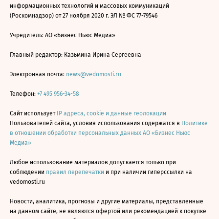
информационных технологий и массовых коммуникаций
(Роскомнадзор) от 27 ноября 2020 г. ЭЛ № ФС 77-79546
Учредитель: АО «Бизнес Ньюс Медиа»
Главный редактор: Казьмина Ирина Сергеевна
Электронная почта:
news@vedomosti.ru
Телефон:
+7 495 956-34-58
Сайт использует
IP адреса, cookie и данные геолокации
Пользователей сайта, условия использования содержатся в
Политике
в отношении обработки персональных данных АО «Бизнес Ньюс
Медиа»
Любое использование материалов допускается только при
соблюдении
правил перепечатки
и при наличии гиперссылки на
vedomosti.ru
Новости, аналитика, прогнозы и другие материалы, представленные
на данном сайте, не являются офертой или рекомендацией к покупке