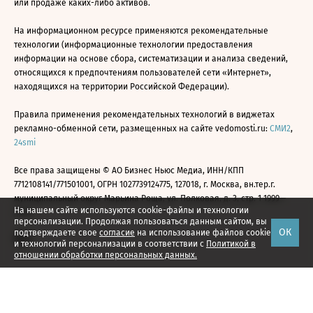
или продаже каких-либо активов.
На информационном ресурсе применяются рекомендательные
технологии (информационные технологии предоставления
информации на основе сбора, систематизации и анализа сведений,
относящихся к предпочтениям пользователей сети «Интернет»,
находящихся на территории Российской Федерации).
Правила применения рекомендательных технологий в виджетах
рекламно-обменной сети, размещенных на сайте vedomosti.ru:
СМИ2
,
24smi
Все права защищены © АО Бизнес Ньюс Медиа, ИНН/КПП
7712108141/771501001, ОГРН 1027739124775, 127018, г. Москва, вн.тер.г.
муниципальный округ Марьина Роща, ул. Полковая, д. 3, стр. 1 1999—
На нашем сайте используются cookie-файлы и технологии
2026
персонализации. Продолжая пользоваться данным сайтом, вы
ОК
подтверждаете свое
согласие
на использование файлов cookie
и технологий персонализации в соответствии с
Политикой в
отношении обработки персональных данных.