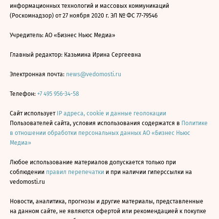
информационных технологий и массовых коммуникаций
(Роскомнадзор) от 27 ноября 2020 г. ЭЛ № ФС 77-79546
Учредитель: АО «Бизнес Ньюс Медиа»
Главный редактор: Казьмина Ирина Сергеевна
Электронная почта:
news@vedomosti.ru
Телефон:
+7 495 956-34-58
Сайт использует
IP адреса, cookie и данные геолокации
Пользователей сайта, условия использования содержатся в
Политике
в отношении обработки персональных данных АО «Бизнес Ньюс
Медиа»
Любое использование материалов допускается только при
соблюдении
правил перепечатки
и при наличии гиперссылки на
vedomosti.ru
Новости, аналитика, прогнозы и другие материалы, представленные
на данном сайте, не являются офертой или рекомендацией к покупке