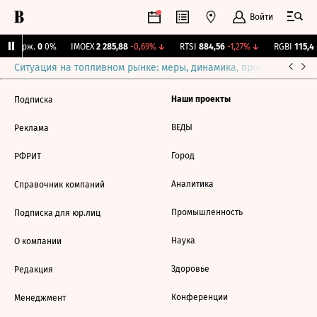
Войти
Y Бирж.
0
0%
IMOEX
2 285,88
-0,69%
↓
RTSI
884,56
-1,27%
↓
RGBI
115,4
+
Ситуация на топливном рынке: меры, динамика, прогнозы
Выб
Наши проекты
Подписка
ВЕДЫ
Реклама
Город
РФРИТ
Аналитика
Справочник компаний
Промышленность
Подписка для юр.лиц
Наука
О компании
Здоровье
Редакция
Конференции
Менеджмент