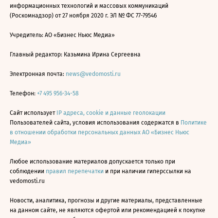
информационных технологий и массовых коммуникаций
(Роскомнадзор) от 27 ноября 2020 г. ЭЛ № ФС 77-79546
Учредитель: АО «Бизнес Ньюс Медиа»
Главный редактор: Казьмина Ирина Сергеевна
Электронная почта:
news@vedomosti.ru
Телефон:
+7 495 956-34-58
Сайт использует
IP адреса, cookie и данные геолокации
Пользователей сайта, условия использования содержатся в
Политике
в отношении обработки персональных данных АО «Бизнес Ньюс
Медиа»
Любое использование материалов допускается только при
соблюдении
правил перепечатки
и при наличии гиперссылки на
vedomosti.ru
Новости, аналитика, прогнозы и другие материалы, представленные
на данном сайте, не являются офертой или рекомендацией к покупке