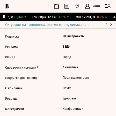
Войти
BI
115,37
+0,16%
↑
CNY Бирж.
12,239
+1,31%
↑
IMOEX
2 281,31
-0,2%
↓
RG
Ситуация на топливном рынке: меры, динамика, прогнозы
Выб
Наши проекты
Подписка
ВЕДЫ
Реклама
Город
РФРИТ
Аналитика
Справочник компаний
Промышленность
Подписка для юр.лиц
Наука
О компании
Здоровье
Редакция
Конференции
Менеджмент