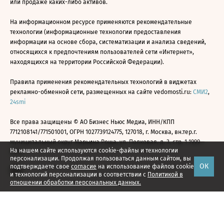
или продаже каких-либо активов.
На информационном ресурсе применяются рекомендательные
технологии (информационные технологии предоставления
информации на основе сбора, систематизации и анализа сведений,
относящихся к предпочтениям пользователей сети «Интернет»,
находящихся на территории Российской Федерации).
Правила применения рекомендательных технологий в виджетах
рекламно-обменной сети, размещенных на сайте vedomosti.ru:
СМИ2
,
24smi
Все права защищены © АО Бизнес Ньюс Медиа, ИНН/КПП
7712108141/771501001, ОГРН 1027739124775, 127018, г. Москва, вн.тер.г.
муниципальный округ Марьина Роща, ул. Полковая, д. 3, стр. 1 1999—
На нашем сайте используются cookie-файлы и технологии
2026
персонализации. Продолжая пользоваться данным сайтом, вы
ОК
подтверждаете свое
согласие
на использование файлов cookie
и технологий персонализации в соответствии с
Политикой в
отношении обработки персональных данных.