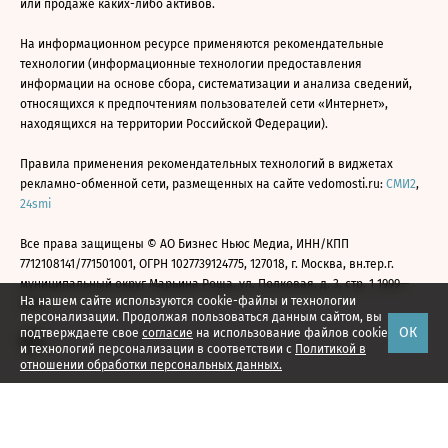
или продаже каких-либо активов.
На информационном ресурсе применяются рекомендательные
технологии (информационные технологии предоставления
информации на основе сбора, систематизации и анализа сведений,
относящихся к предпочтениям пользователей сети «Интернет»,
находящихся на территории Российской Федерации).
Правила применения рекомендательных технологий в виджетах
рекламно-обменной сети, размещенных на сайте vedomosti.ru:
СМИ2
,
24smi
Все права защищены © АО Бизнес Ньюс Медиа, ИНН/КПП
7712108141/771501001, ОГРН 1027739124775, 127018, г. Москва, вн.тер.г.
муниципальный округ Марьина Роща, ул. Полковая, д. 3, стр. 1 1999—
На нашем сайте используются cookie-файлы и технологии
2026
персонализации. Продолжая пользоваться данным сайтом, вы
ОК
подтверждаете свое
согласие
на использование файлов cookie
и технологий персонализации в соответствии с
Политикой в
отношении обработки персональных данных.