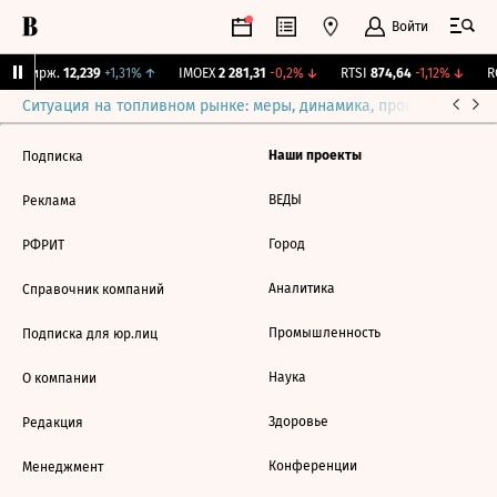
Войти
NY Бирж.
12,239
+1,31%
↑
IMOEX
2 281,31
-0,2%
↓
RTSI
874,64
-1,12%
↓
RG
Ситуация на топливном рынке: меры, динамика, прогнозы
Выб
Наши проекты
Подписка
ВЕДЫ
Реклама
Город
РФРИТ
Аналитика
Справочник компаний
Промышленность
Подписка для юр.лиц
Наука
О компании
Здоровье
Редакция
Конференции
Менеджмент