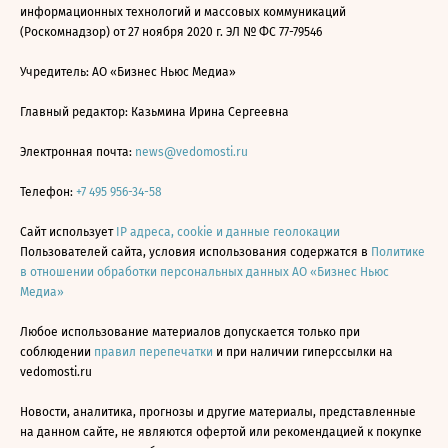
информационных технологий и массовых коммуникаций
(Роскомнадзор) от 27 ноября 2020 г. ЭЛ № ФС 77-79546
Учредитель: АО «Бизнес Ньюс Медиа»
Главный редактор: Казьмина Ирина Сергеевна
Электронная почта:
news@vedomosti.ru
Телефон:
+7 495 956-34-58
Сайт использует
IP адреса, cookie и данные геолокации
Пользователей сайта, условия использования содержатся в
Политике
в отношении обработки персональных данных АО «Бизнес Ньюс
Медиа»
Любое использование материалов допускается только при
соблюдении
правил перепечатки
и при наличии гиперссылки на
vedomosti.ru
Новости, аналитика, прогнозы и другие материалы, представленные
на данном сайте, не являются офертой или рекомендацией к покупке