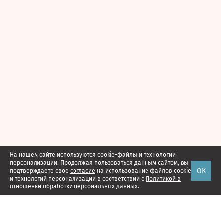
На нашем сайте используются cookie-файлы и технологии
персонализации. Продолжая пользоваться данным сайтом, вы
ОК
подтверждаете свое
согласие
на использование файлов cookie
и технологий персонализации в соответствии с
Политикой в
отношении обработки персональных данных.