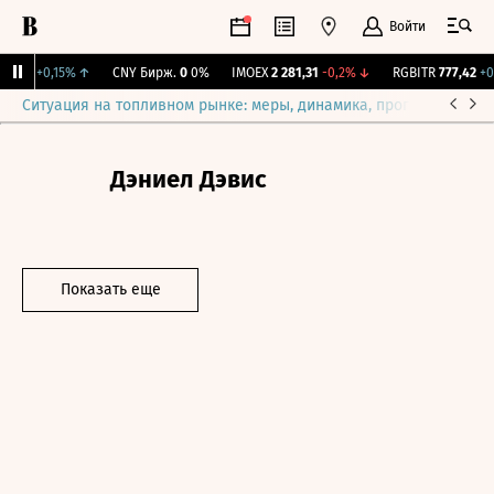
Войти
5,35
+0,15%
↑
CNY Бирж.
0
0%
IMOEX
2 281,31
-0,2%
↓
RGBITR
777,42
+0,
Ситуация на топливном рынке: меры, динамика, прогнозы
Выб
Дэниел Дэвис
Показать еще