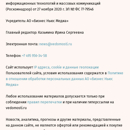
информационных технологий и массовых коммуникаций
(Роскомнадзор) от 27 ноября 2020 г. ЭЛ № ФС 77-79546
Учредитель: АО «Бизнес Ньюс Медиа»
Главный редактор: Казьмина Ирина Сергеевна
Электронная почта:
news@vedomosti.ru
Телефон:
+7 495 956-34-58
Сайт использует
IP адреса, cookie и данные геолокации
Пользователей сайта, условия использования содержатся в
Политике
в отношении обработки персональных данных АО «Бизнес Ньюс
Медиа»
Любое использование материалов допускается только при
соблюдении
правил перепечатки
и при наличии гиперссылки на
vedomosti.ru
Новости, аналитика, прогнозы и другие материалы, представленные
на данном сайте, не являются офертой или рекомендацией к покупке