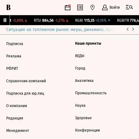
Войти
285,88
-0,69%
↓
RTSI
884,56
-1,27%
↓
RGBI
115,35
+0,18%
↑
RGBITR
776,41
Ситуация на топливном рынке: меры, динамика, прогнозы
Выб
Наши проекты
Подписка
ВЕДЫ
Реклама
Город
РФРИТ
Аналитика
Справочник компаний
Промышленность
Подписка для юр.лиц
Наука
О компании
Здоровье
Редакция
Конференции
Менеджмент