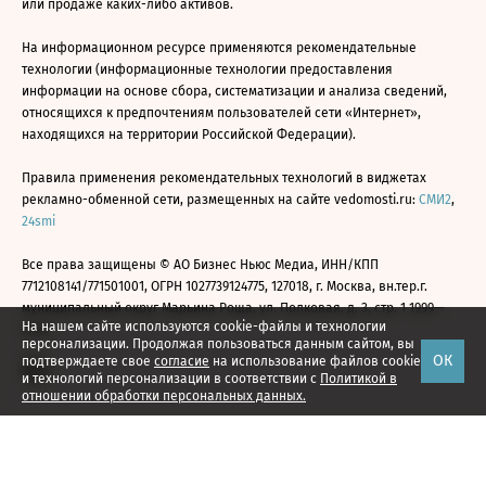
или продаже каких-либо активов.
На информационном ресурсе применяются рекомендательные
технологии (информационные технологии предоставления
информации на основе сбора, систематизации и анализа сведений,
относящихся к предпочтениям пользователей сети «Интернет»,
находящихся на территории Российской Федерации).
Правила применения рекомендательных технологий в виджетах
рекламно-обменной сети, размещенных на сайте vedomosti.ru:
СМИ2
,
24smi
Все права защищены © АО Бизнес Ньюс Медиа, ИНН/КПП
7712108141/771501001, ОГРН 1027739124775, 127018, г. Москва, вн.тер.г.
муниципальный округ Марьина Роща, ул. Полковая, д. 3, стр. 1 1999—
На нашем сайте используются cookie-файлы и технологии
2026
персонализации. Продолжая пользоваться данным сайтом, вы
ОК
подтверждаете свое
согласие
на использование файлов cookie
и технологий персонализации в соответствии с
Политикой в
отношении обработки персональных данных.