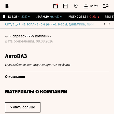
Войти
BLNG
8,35
+1,83%
↑
UTAR
9,19
+0,44%
↑
IMOEX
2 281,31
-0,2%
↓
RTSI
874
Ситуация на топливном рынке: меры, динамика, прогнозы
Выб
К справочнику компаний
Дата обновления: 08.08.2026
АвтоВАЗ
Производство автотранспортных средств
О компании
МАТЕРИАЛЫ О КОМПАНИИ
Читать больше