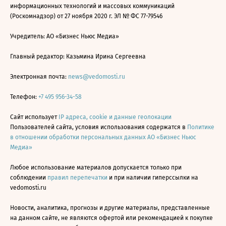
информационных технологий и массовых коммуникаций
(Роскомнадзор) от 27 ноября 2020 г. ЭЛ № ФС 77-79546
Учредитель: АО «Бизнес Ньюс Медиа»
Главный редактор: Казьмина Ирина Сергеевна
Электронная почта:
news@vedomosti.ru
Телефон:
+7 495 956-34-58
Сайт использует
IP адреса, cookie и данные геолокации
Пользователей сайта, условия использования содержатся в
Политике
в отношении обработки персональных данных АО «Бизнес Ньюс
Медиа»
Любое использование материалов допускается только при
соблюдении
правил перепечатки
и при наличии гиперссылки на
vedomosti.ru
Новости, аналитика, прогнозы и другие материалы, представленные
на данном сайте, не являются офертой или рекомендацией к покупке