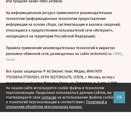
или продаже каких-либо активов.
На информационном ресурсе применяются рекомендательные
технологии (информационные технологии предоставления
информации на основе сбора, систематизации и анализа сведений,
относящихся к предпочтениям пользователей сети «Интернет»,
находящихся на территории Российской Федерации).
Правила применения рекомендательных технологий в виджетах
рекламно-обменной сети, размещенных на сайте vedomosti.ru:
СМИ2
,
24smi
Все права защищены © АО Бизнес Ньюс Медиа, ИНН/КПП
7712108141/771501001, ОГРН 1027739124775, 127018, г. Москва, вн.тер.г.
муниципальный округ Марьина Роща, ул. Полковая, д. 3, стр. 1 1999—
На нашем сайте используются cookie-файлы и технологии
2026
персонализации. Продолжая пользоваться данным сайтом, вы
ОК
подтверждаете свое
согласие
на использование файлов cookie
и технологий персонализации в соответствии с
Политикой в
отношении обработки персональных данных.