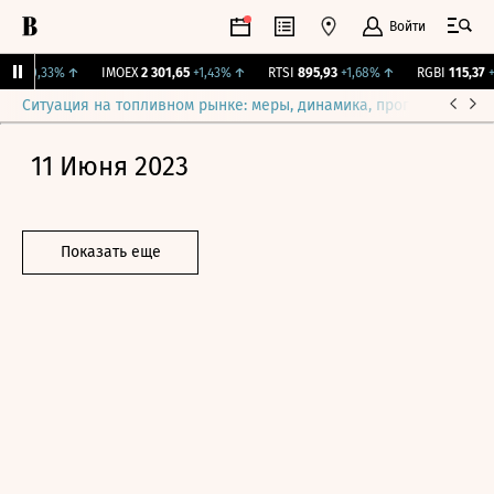
Войти
99
+0,33%
↑
IMOEX
2 301,65
+1,43%
↑
RTSI
895,93
+1,68%
↑
RGBI
115,37
+0
Ситуация на топливном рынке: меры, динамика, прогнозы
Выб
11 Июня 2023
Показать еще