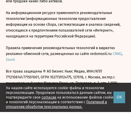
или продаже каких-либо активов.
На информационном ресурсе применяются рекомендательные
технологии (информационные технологии предоставления
информации на основе сбора, систематизации и анализа сведений,
относящихся к предпочтениям пользователей сети «Интернет»,
находящихся на территории Российской Федерации).
Правила применения рекомендательных технологий в виджетах
рекламно-обменной сети, размещенных на сайте vedomosti.ru:
СМИ2
,
24smi
Все права защищены © АО Бизнес Ньюс Медиа, ИНН/КПП
7712108141/771501001, ОГРН 1027739124775, 127018, г. Москва, вн.тер.г.
муниципальный округ Марьина Роща, ул. Полковая, д. 3, стр. 1 1999—
На нашем сайте используются cookie-файлы и технологии
2026
персонализации. Продолжая пользоваться данным сайтом, вы
ОК
подтверждаете свое
согласие
на использование файлов cookie
и технологий персонализации в соответствии с
Политикой в
отношении обработки персональных данных.