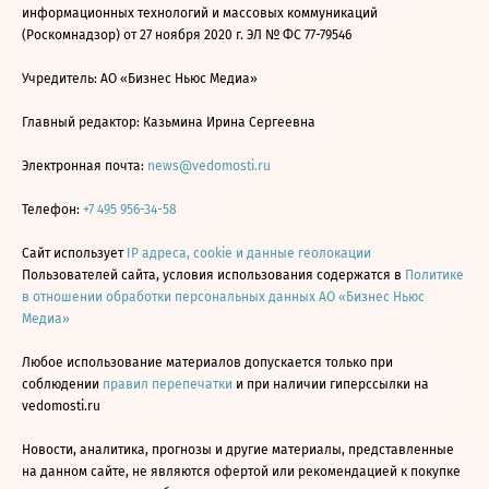
информационных технологий и массовых коммуникаций
(Роскомнадзор) от 27 ноября 2020 г. ЭЛ № ФС 77-79546
Учредитель: АО «Бизнес Ньюс Медиа»
Главный редактор: Казьмина Ирина Сергеевна
Электронная почта:
news@vedomosti.ru
Телефон:
+7 495 956-34-58
Сайт использует
IP адреса, cookie и данные геолокации
Пользователей сайта, условия использования содержатся в
Политике
в отношении обработки персональных данных АО «Бизнес Ньюс
Медиа»
Любое использование материалов допускается только при
соблюдении
правил перепечатки
и при наличии гиперссылки на
vedomosti.ru
Новости, аналитика, прогнозы и другие материалы, представленные
на данном сайте, не являются офертой или рекомендацией к покупке