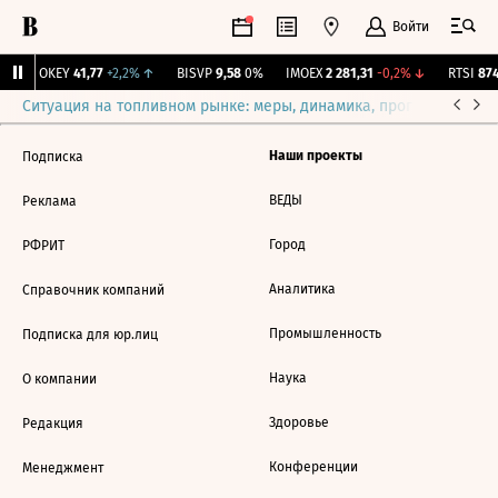
Войти
↑
OKEY
41,77
+2,2%
↑
BISVP
9,58
0%
IMOEX
2 281,31
-0,2%
↓
RTSI
874
Ситуация на топливном рынке: меры, динамика, прогнозы
Выб
Наши проекты
Подписка
ВЕДЫ
Реклама
Город
РФРИТ
Аналитика
Справочник компаний
Промышленность
Подписка для юр.лиц
Наука
О компании
Здоровье
Редакция
Конференции
Менеджмент