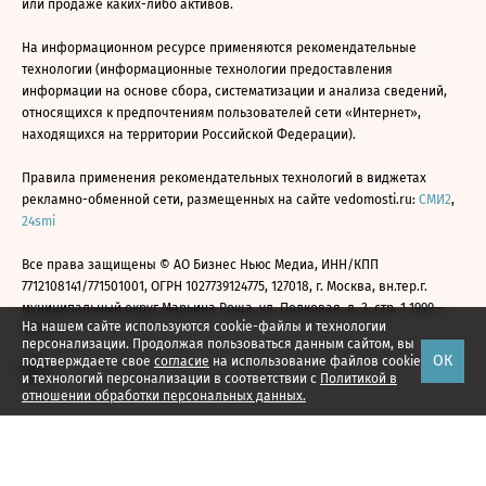
или продаже каких-либо активов.
На информационном ресурсе применяются рекомендательные
технологии (информационные технологии предоставления
информации на основе сбора, систематизации и анализа сведений,
относящихся к предпочтениям пользователей сети «Интернет»,
находящихся на территории Российской Федерации).
Правила применения рекомендательных технологий в виджетах
рекламно-обменной сети, размещенных на сайте vedomosti.ru:
СМИ2
,
24smi
Все права защищены © АО Бизнес Ньюс Медиа, ИНН/КПП
7712108141/771501001, ОГРН 1027739124775, 127018, г. Москва, вн.тер.г.
муниципальный округ Марьина Роща, ул. Полковая, д. 3, стр. 1 1999—
На нашем сайте используются cookie-файлы и технологии
2026
персонализации. Продолжая пользоваться данным сайтом, вы
ОК
подтверждаете свое
согласие
на использование файлов cookie
и технологий персонализации в соответствии с
Политикой в
отношении обработки персональных данных.