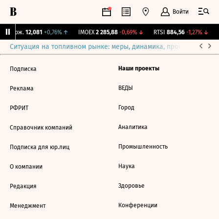
Войти
Y Бирж.
12,081
+0,76%
↑
IMOEX
2 285,88
-0,69%
↓
RTSI
884,56
-1,27%
↓
Ситуация на топливном рынке: меры, динамика, прогнозы
Выб
Наши проекты
Подписка
ВЕДЫ
Реклама
Город
РФРИТ
Аналитика
Справочник компаний
Промышленность
Подписка для юр.лиц
Наука
О компании
Здоровье
Редакция
Конференции
Менеджмент