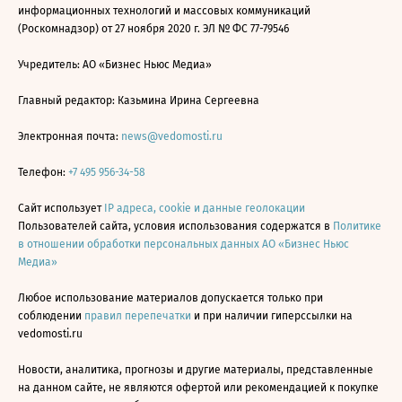
информационных технологий и массовых коммуникаций
(Роскомнадзор) от 27 ноября 2020 г. ЭЛ № ФС 77-79546
Учредитель: АО «Бизнес Ньюс Медиа»
Главный редактор: Казьмина Ирина Сергеевна
Электронная почта:
news@vedomosti.ru
Телефон:
+7 495 956-34-58
Сайт использует
IP адреса, cookie и данные геолокации
Пользователей сайта, условия использования содержатся в
Политике
в отношении обработки персональных данных АО «Бизнес Ньюс
Медиа»
Любое использование материалов допускается только при
соблюдении
правил перепечатки
и при наличии гиперссылки на
vedomosti.ru
Новости, аналитика, прогнозы и другие материалы, представленные
на данном сайте, не являются офертой или рекомендацией к покупке