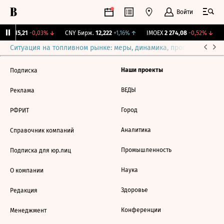
Войти
GBI
115,21
-0,03%
↓
CNY Бирж.
12,222
+1,16%
↑
IMOEX
2 274,08
-0,52%
↓
Ситуация на топливном рынке: меры, динамика, прогнозы
Выб
Наши проекты
Подписка
ВЕДЫ
Реклама
Город
РФРИТ
Аналитика
Справочник компаний
Промышленность
Подписка для юр.лиц
Наука
О компании
Здоровье
Редакция
Конференции
Менеджмент