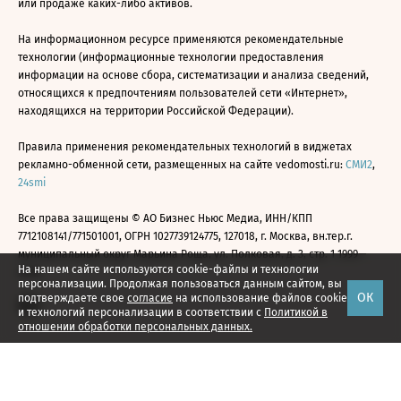
или продаже каких-либо активов.
На информационном ресурсе применяются рекомендательные
технологии (информационные технологии предоставления
информации на основе сбора, систематизации и анализа сведений,
относящихся к предпочтениям пользователей сети «Интернет»,
находящихся на территории Российской Федерации).
Правила применения рекомендательных технологий в виджетах
рекламно-обменной сети, размещенных на сайте vedomosti.ru:
СМИ2
,
24smi
Все права защищены © АО Бизнес Ньюс Медиа, ИНН/КПП
7712108141/771501001, ОГРН 1027739124775, 127018, г. Москва, вн.тер.г.
муниципальный округ Марьина Роща, ул. Полковая, д. 3, стр. 1 1999—
На нашем сайте используются cookie-файлы и технологии
2026
персонализации. Продолжая пользоваться данным сайтом, вы
ОК
подтверждаете свое
согласие
на использование файлов cookie
и технологий персонализации в соответствии с
Политикой в
отношении обработки персональных данных.