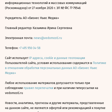
информационных технологий и массовых коммуникаций
(Роскомнадзор) от 27 ноября 2020 г. ЭЛ № ФС 77-79546
Учредитель: АО «Бизнес Ньюс Медиа»
Главный редактор: Казьмина Ирина Сергеевна
Электронная почта:
news@vedomosti.ru
Телефон:
+7 495 956-34-58
Сайт использует
IP адреса, cookie и данные геолокации
Пользователей сайта, условия использования содержатся в
Политике
в отношении обработки персональных данных АО «Бизнес Ньюс
Медиа»
Любое использование материалов допускается только при
соблюдении
правил перепечатки
и при наличии гиперссылки на
vedomosti.ru
Новости, аналитика, прогнозы и другие материалы, представленные
на данном сайте, не являются офертой или рекомендацией к покупке