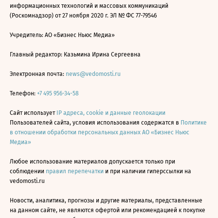
информационных технологий и массовых коммуникаций
(Роскомнадзор) от 27 ноября 2020 г. ЭЛ № ФС 77-79546
Учредитель: АО «Бизнес Ньюс Медиа»
Главный редактор: Казьмина Ирина Сергеевна
Электронная почта:
news@vedomosti.ru
Телефон:
+7 495 956-34-58
Сайт использует
IP адреса, cookie и данные геолокации
Пользователей сайта, условия использования содержатся в
Политике
в отношении обработки персональных данных АО «Бизнес Ньюс
Медиа»
Любое использование материалов допускается только при
соблюдении
правил перепечатки
и при наличии гиперссылки на
vedomosti.ru
Новости, аналитика, прогнозы и другие материалы, представленные
на данном сайте, не являются офертой или рекомендацией к покупке