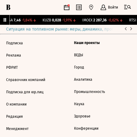
Войти
ARSA
7,46
-1,84%
↓
KUZB
0,028
-1,91%
↓
IMOEX
2 287,36
-0,62%
↓
RTSI
Ситуация на топливном рынке: меры, динамика, прогнозы
Выб
Наши проекты
Подписка
ВЕДЫ
Реклама
Город
РФРИТ
Аналитика
Справочник компаний
Промышленность
Подписка для юр.лиц
Наука
О компании
Здоровье
Редакция
Конференции
Менеджмент