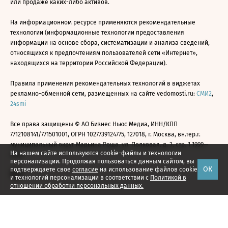
или продаже каких-либо активов.
На информационном ресурсе применяются рекомендательные
технологии (информационные технологии предоставления
информации на основе сбора, систематизации и анализа сведений,
относящихся к предпочтениям пользователей сети «Интернет»,
находящихся на территории Российской Федерации).
Правила применения рекомендательных технологий в виджетах
рекламно-обменной сети, размещенных на сайте vedomosti.ru:
СМИ2
,
24smi
Все права защищены © АО Бизнес Ньюс Медиа, ИНН/КПП
7712108141/771501001, ОГРН 1027739124775, 127018, г. Москва, вн.тер.г.
муниципальный округ Марьина Роща, ул. Полковая, д. 3, стр. 1 1999—
На нашем сайте используются cookie-файлы и технологии
2026
персонализации. Продолжая пользоваться данным сайтом, вы
ОК
подтверждаете свое
согласие
на использование файлов cookie
и технологий персонализации в соответствии с
Политикой в
отношении обработки персональных данных.