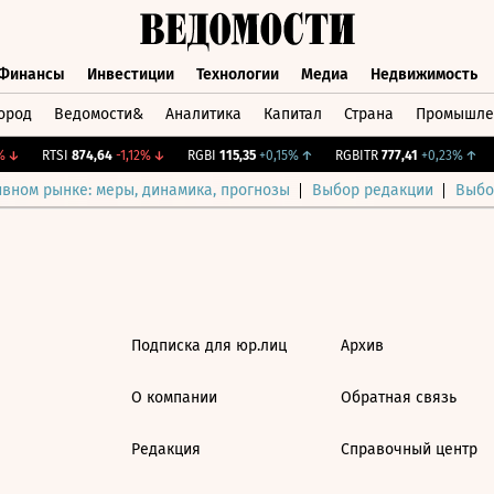
Финансы
Инвестиции
Технологии
Медиа
Недвижимость
ород
Ведомости&
Аналитика
Капитал
Страна
Промышле
а
Финансы
Инвестиции
Технологии
Медиа
Недвижимос
↓
RTSI
874,64
-1,12%
↓
RGBI
115,35
+0,15%
↑
RGBITR
777,41
+0,23%
↑
ивном рынке: меры, динамика, прогнозы
Выбор редакции
Выбо
Подписка для юр.лиц
Архив
О компании
Обратная связь
Редакция
Справочный центр