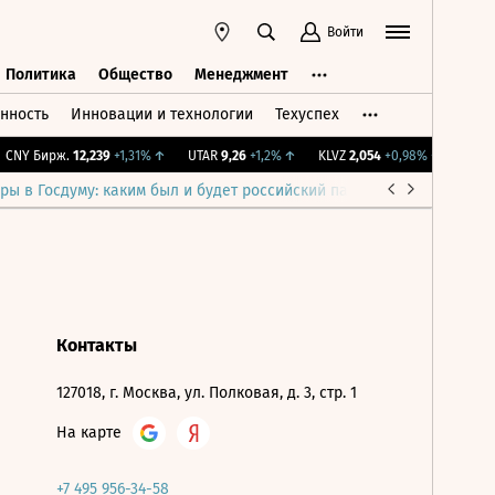
Войти
Политика
Общество
Менеджмент
нность
Инновации и технологии
Техуспех
ть
Политика
Общество
Менеджмент
CNY Бирж.
12,239
+1,31%
↑
UTAR
9,26
+1,2%
↑
KLVZ
2,054
+0,98%
↑
IMOEX
ры в Госдуму: каким был и будет российский парламент
Война н
Контакты
127018, г. Москва, ул. Полковая, д. 3, стр. 1
На карте
+7 495 956-34-58