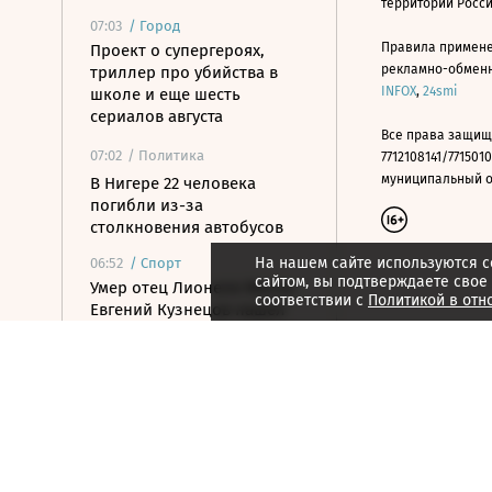
территории Росс
07:03
/
Город
Правила примене
Проект о супергероях,
рекламно-обменно
триллер про убийства в
INFOX
,
24smi
школе и еще шесть
сериалов августа
Все права защищ
07:02
/ Политика
7712108141/7715010
муниципальный окр
В Нигере 22 человека
погибли из-за
столкновения автобусов
На нашем сайте используются c
06:52
/
Спорт
сайтом, вы подтверждаете свое
Умер отец Лионеля Месси,
соответствии с
Политикой в отн
Евгений Кузнецов нашел
новый клуб в КХЛ
06:46
/
Страна
В Уфе дроны пытались
атаковать предприятия
06:35
/ Политика
Российские войска