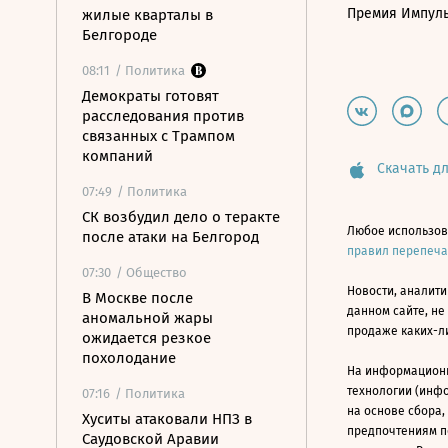
Премия Импул
жилые кварталы в
Белгороде
08:11
/ Политика
Демократы готовят
расследования против
связанных с Трампом
компаний
Скачать дл
07:49
/ Политика
СК возбудил дело о теракте
Любое использов
после атаки на Белгород
правил перепеч
07:30
/ Общество
Новости, аналити
В Москве после
данном сайте, не
аномальной жары
продаже каких-л
ожидается резкое
похолодание
На информацион
технологии (инф
07:16
/ Политика
на основе сбора,
Хуситы атаковали НПЗ в
предпочтениям п
Саудовской Аравии