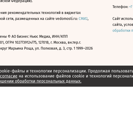
ийской Федерации).
Телефон:
+7
ния рекомендательных технологий в виджетах
й сети, размещенных на сайте vedomosti.ru:
СМИ2
,
Сайт испол
сайта, усл
обработки 
ены © АО Бизнес Ньюс Медиа, ИНН/КПП
01, ОГРН 1027739124775, 127018, г. Москва, вн.тер.г.
уг Марьина Роща, ул. Полковая, д. 3, стр. 1 1999—2026
ookie-файлы и технологии персонализации. Продолжая пользоват
согласие
на использование файлов cookie и технологий персонал
ошении обработки персональных данных.