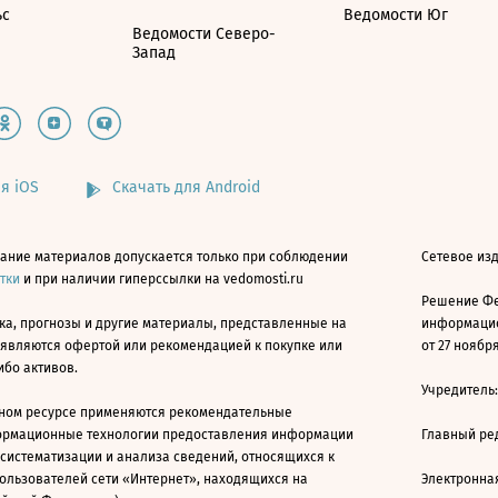
ьс
Ведомости Юг
Ведомости Северо-
Запад
я iOS
Скачать для Android
ание материалов допускается только при соблюдении
Сетевое изд
атки
и при наличии гиперссылки на vedomosti.ru
Решение Фе
ка, прогнозы и другие материалы, представленные на
информацио
 являются офертой или рекомендацией к покупке или
от 27 ноября
ибо активов.
Учредитель
ном ресурсе применяются рекомендательные
ормационные технологии предоставления информации
Главный ре
 систематизации и анализа сведений, относящихся к
ользователей сети «Интернет», находящихся на
Электронна