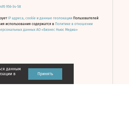
 495 956-34-58
ьзует
IP адреса, cookie и данные геолокации
Пользователей
овия использования содержатся в
Политике в отношении
персональных данных АО «Бизнес Ньюс Медиа»
ься данным
Принять
изации в