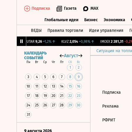
Подписка
Газета
MAX
Глобальные идеи
Бизнес
Экономика
ВЕДЫ
Правила торговли
Идеи управления
Г
Глобальные идеи
Бизнес
Экономик
39
+1,31%
↑
UTAR
9,26
+1,2%
↑
KLVZ
2,054
+0,98%
↑
IMOEX
2 281,31
-0,2%
Ситуация на топл
КАЛЕНДАРЬ
Август
СОБЫТИЙ
Пн
Вт
Ср
Чт
Пт
Сб
Вс
1
2
3
4
5
6
7
8
9
10
11
12
13
14
15
16
Подписка
17
18
19
20
21
22
23
24
25
26
27
28
29
30
Реклама
31
РФРИТ
9 августа 2026