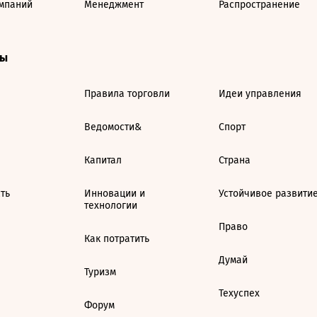
мпаний
Менеджмент
Распространение
ты
Правила торговли
Идеи управления
Ведомости&
Спорт
Капитал
Страна
ть
Инновации и
Устойчивое развити
технологии
Право
Как потратить
Думай
Туризм
Техуспех
Форум