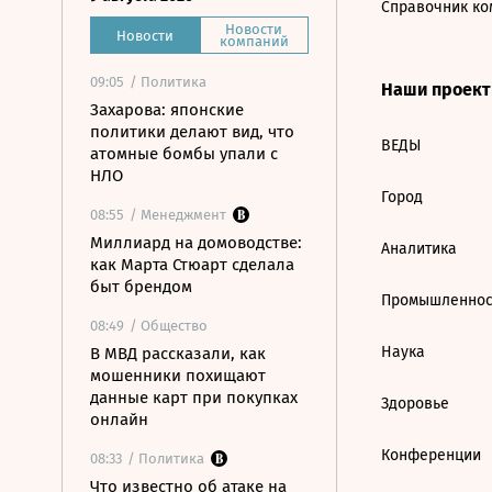
Справочник ко
Новости
Новости
компаний
09:05
/ Политика
Наши проек
Захарова: японские
политики делают вид, что
ВЕДЫ
атомные бомбы упали с
НЛО
Город
08:55
/ Менеджмент
Миллиард на домоводстве:
Аналитика
как Марта Стюарт сделала
быт брендом
Промышленнос
08:49
/ Общество
Наука
В МВД рассказали, как
мошенники похищают
данные карт при покупках
Здоровье
онлайн
Конференции
08:33
/ Политика
Что известно об атаке на