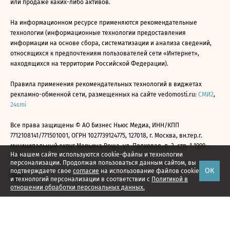
или продаже каких-либо активов.
На информационном ресурсе применяются рекомендательные
технологии (информационные технологии предоставления
информации на основе сбора, систематизации и анализа сведений,
относящихся к предпочтениям пользователей сети «Интернет»,
находящихся на территории Российской Федерации).
Правила применения рекомендательных технологий в виджетах
рекламно-обменной сети, размещенных на сайте vedomosti.ru:
СМИ2
,
24smi
Все права защищены © АО Бизнес Ньюс Медиа, ИНН/КПП
7712108141/771501001, ОГРН 1027739124775, 127018, г. Москва, вн.тер.г.
муниципальный округ Марьина Роща, ул. Полковая, д. 3, стр. 1 1999—
На нашем сайте используются cookie-файлы и технологии
2026
персонализации. Продолжая пользоваться данным сайтом, вы
ОК
подтверждаете свое
согласие
на использование файлов cookie
и технологий персонализации в соответствии с
Политикой в
отношении обработки персональных данных.