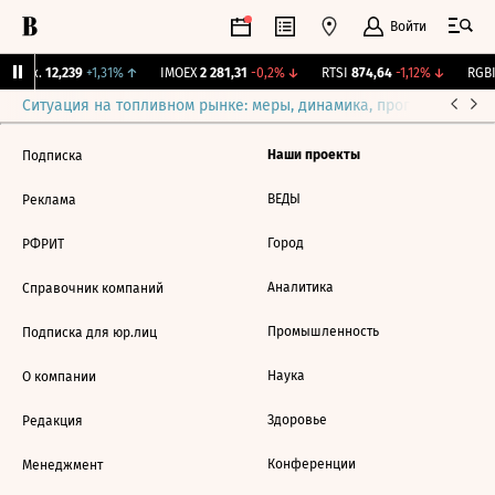
Войти
 Бирж.
12,239
+1,31%
↑
IMOEX
2 281,31
-0,2%
↓
RTSI
874,64
-1,12%
↓
RGBI
Ситуация на топливном рынке: меры, динамика, прогнозы
Выб
Наши проекты
Подписка
ВЕДЫ
Реклама
Город
РФРИТ
Аналитика
Справочник компаний
Промышленность
Подписка для юр.лиц
Наука
О компании
Здоровье
Редакция
Конференции
Менеджмент