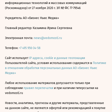
информационных технологий и массовых коммуникаций
(Роскомнадзор) от 27 ноября 2020 г. ЭЛ № ФС 77-79546
Учредитель: АО «Бизнес Ньюс Медиа»
Главный редактор: Казьмина Ирина Сергеевна
Электронная почта:
news@vedomosti.ru
Телефон:
+7 495 956-34-58
Сайт использует
IP адреса, cookie и данные геолокации
Пользователей сайта, условия использования содержатся в
Политике
в отношении обработки персональных данных АО «Бизнес Ньюс
Медиа»
Любое использование материалов допускается только при
соблюдении
правил перепечатки
и при наличии гиперссылки на
vedomosti.ru
Новости, аналитика, прогнозы и другие материалы, представленные
на данном сайте, не являются офертой или рекомендацией к покупке