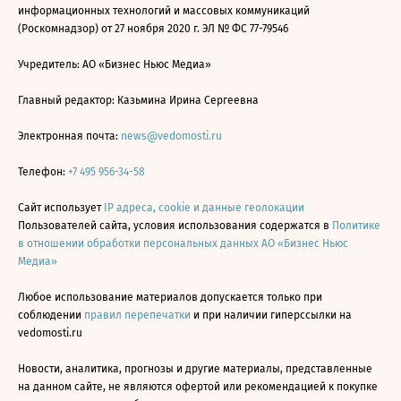
информационных технологий и массовых коммуникаций
(Роскомнадзор) от 27 ноября 2020 г. ЭЛ № ФС 77-79546
Учредитель: АО «Бизнес Ньюс Медиа»
Главный редактор: Казьмина Ирина Сергеевна
Электронная почта:
news@vedomosti.ru
Телефон:
+7 495 956-34-58
Сайт использует
IP адреса, cookie и данные геолокации
Пользователей сайта, условия использования содержатся в
Политике
в отношении обработки персональных данных АО «Бизнес Ньюс
Медиа»
Любое использование материалов допускается только при
соблюдении
правил перепечатки
и при наличии гиперссылки на
vedomosti.ru
Новости, аналитика, прогнозы и другие материалы, представленные
на данном сайте, не являются офертой или рекомендацией к покупке