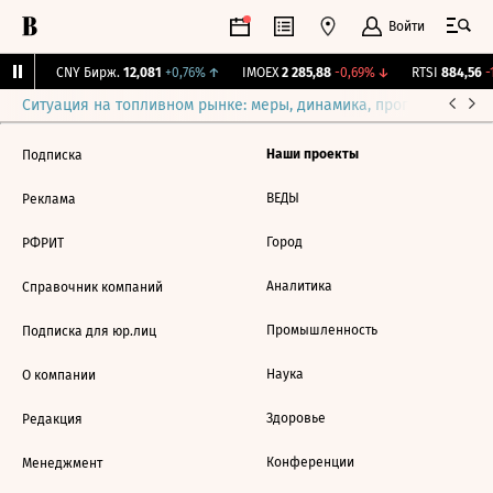
Войти
16%
↓
CNY Бирж.
12,081
+0,76%
↑
IMOEX
2 285,88
-0,69%
↓
RTSI
884,56
-1
Ситуация на топливном рынке: меры, динамика, прогнозы
Выб
Наши проекты
Подписка
ВЕДЫ
Реклама
Город
РФРИТ
Аналитика
Справочник компаний
Промышленность
Подписка для юр.лиц
Наука
О компании
Здоровье
Редакция
Конференции
Менеджмент