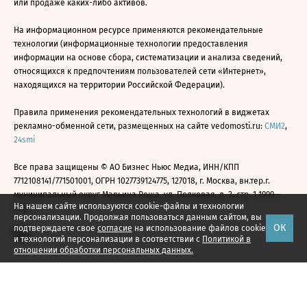
или продаже каких-либо активов.
На информационном ресурсе применяются рекомендательные
технологии (информационные технологии предоставления
информации на основе сбора, систематизации и анализа сведений,
относящихся к предпочтениям пользователей сети «Интернет»,
находящихся на территории Российской Федерации).
Правила применения рекомендательных технологий в виджетах
рекламно-обменной сети, размещенных на сайте vedomosti.ru:
СМИ2
,
24smi
Все права защищены © АО Бизнес Ньюс Медиа, ИНН/КПП
7712108141/771501001, ОГРН 1027739124775, 127018, г. Москва, вн.тер.г.
муниципальный округ Марьина Роща, ул. Полковая, д. 3, стр. 1 1999—
На нашем сайте используются cookie-файлы и технологии
2026
персонализации. Продолжая пользоваться данным сайтом, вы
ОК
подтверждаете свое
согласие
на использование файлов cookie
и технологий персонализации в соответствии с
Политикой в
отношении обработки персональных данных.