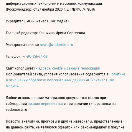
информационных технологий и массовых коммуникаций
(Роскомнадзор) от 27 ноября 2020 г. ЭЛ № ФС 77-79546
Учредитель: АО «Бизнес Ньюс Медиа»
Главный редактор: Казьмина Ирина Сергеевна
Электронная почта:
news@vedomosti.ru
Телефон:
+7 495 956-34-58
Сайт использует
IP адреса, cookie и данные геолокации
Пользователей сайта, условия использования содержатся в
Политике
в отношении обработки персональных данных АО «Бизнес Ньюс
Медиа»
Любое использование материалов допускается только при
соблюдении
правил перепечатки
и при наличии гиперссылки на
vedomosti.ru
Новости, аналитика, прогнозы и другие материалы, представленные
на данном сайте, не являются офертой или рекомендацией к покупке