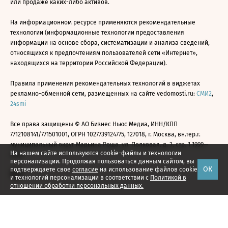
или продаже каких-либо активов.
На информационном ресурсе применяются рекомендательные
технологии (информационные технологии предоставления
информации на основе сбора, систематизации и анализа сведений,
относящихся к предпочтениям пользователей сети «Интернет»,
находящихся на территории Российской Федерации).
Правила применения рекомендательных технологий в виджетах
рекламно-обменной сети, размещенных на сайте vedomosti.ru:
СМИ2
,
24smi
Все права защищены © АО Бизнес Ньюс Медиа, ИНН/КПП
7712108141/771501001, ОГРН 1027739124775, 127018, г. Москва, вн.тер.г.
муниципальный округ Марьина Роща, ул. Полковая, д. 3, стр. 1 1999—
На нашем сайте используются cookie-файлы и технологии
2026
персонализации. Продолжая пользоваться данным сайтом, вы
ОК
подтверждаете свое
согласие
на использование файлов cookie
и технологий персонализации в соответствии с
Политикой в
отношении обработки персональных данных.