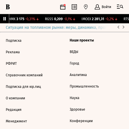
Войти
CHMK
3 175
-0,31%
↓
RGSS
0,209
-0,1%
↓
IMOEX
2 281,31
-0,2%
↓
RTSI
Ситуация на топливном рынке: меры, динамика, прогнозы
Выб
Наши проекты
Подписка
ВЕДЫ
Реклама
Город
РФРИТ
Аналитика
Справочник компаний
Промышленность
Подписка для юр.лиц
Наука
О компании
Здоровье
Редакция
Конференции
Менеджмент