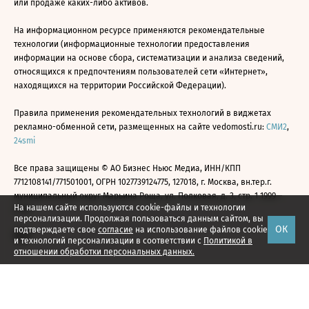
или продаже каких-либо активов.
На информационном ресурсе применяются рекомендательные
технологии (информационные технологии предоставления
информации на основе сбора, систематизации и анализа сведений,
относящихся к предпочтениям пользователей сети «Интернет»,
находящихся на территории Российской Федерации).
Правила применения рекомендательных технологий в виджетах
рекламно-обменной сети, размещенных на сайте vedomosti.ru:
СМИ2
,
24smi
Все права защищены © АО Бизнес Ньюс Медиа, ИНН/КПП
7712108141/771501001, ОГРН 1027739124775, 127018, г. Москва, вн.тер.г.
муниципальный округ Марьина Роща, ул. Полковая, д. 3, стр. 1 1999—
На нашем сайте используются cookie-файлы и технологии
2026
персонализации. Продолжая пользоваться данным сайтом, вы
ОК
подтверждаете свое
согласие
на использование файлов cookie
и технологий персонализации в соответствии с
Политикой в
отношении обработки персональных данных.