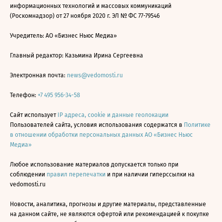
информационных технологий и массовых коммуникаций
(Роскомнадзор) от 27 ноября 2020 г. ЭЛ № ФС 77-79546
Учредитель: АО «Бизнес Ньюс Медиа»
Главный редактор: Казьмина Ирина Сергеевна
Электронная почта:
news@vedomosti.ru
Телефон:
+7 495 956-34-58
Сайт использует
IP адреса, cookie и данные геолокации
Пользователей сайта, условия использования содержатся в
Политике
в отношении обработки персональных данных АО «Бизнес Ньюс
Медиа»
Любое использование материалов допускается только при
соблюдении
правил перепечатки
и при наличии гиперссылки на
vedomosti.ru
Новости, аналитика, прогнозы и другие материалы, представленные
на данном сайте, не являются офертой или рекомендацией к покупке