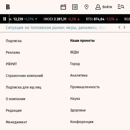
Войти
 Бирж.
12,239
+1,31%
↑
IMOEX
2 281,31
-0,2%
↓
RTSI
874,64
-1,12%
↓
RGB
Ситуация на топливном рынке: меры, динамика, прогнозы
Выб
Наши проекты
Подписка
ВЕДЫ
Реклама
Город
РФРИТ
Аналитика
Справочник компаний
Промышленность
Подписка для юр.лиц
Наука
О компании
Здоровье
Редакция
Конференции
Менеджмент