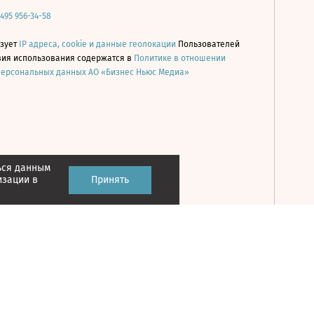
 495 956-34-58
ьзует
IP адреса, cookie и данные геолокации
Пользователей
овия использования содержатся в
Политике в отношении
персональных данных АО «Бизнес Ньюс Медиа»
ься данным
Принять
изации в