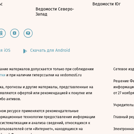
ьс
Ведомости Юг
Ведомости Северо-
Запад
я iOS
Скачать для Android
ание материалов допускается только при соблюдении
Сетевое изд
атки
и при наличии гиперссылки на vedomosti.ru
Решение Фе
ка, прогнозы и другие материалы, представленные на
информацио
 являются офертой или рекомендацией к покупке или
от 27 ноября
ибо активов.
Учредитель
ном ресурсе применяются рекомендательные
ормационные технологии предоставления информации
Главный ре
 систематизации и анализа сведений, относящихся к
ользователей сети «Интернет», находящихся на
Электронна