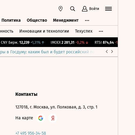
Войти
Политика
Общество
Менеджмент
нность
Инновации и технологии
Техуспех
ть
Политика
Общество
Менеджмент
CNY Бирж.
12,239
+1,31%
↑
IMOEX
2 281,31
-0,2%
↓
RTSI
874,64
-1,12%
↓
R
ры в Госдуму: каким был и будет российский парламент
Война н
Контакты
127018, г. Москва, ул. Полковая, д. 3, стр. 1
На карте
+7 495 956-34-58