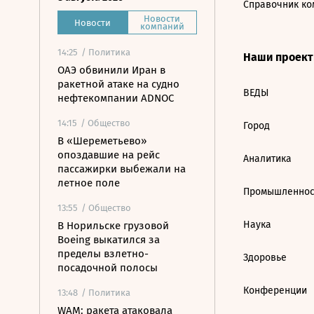
Справочник ко
Новости
Новости
компаний
14:25
/ Политика
Наши проек
ОАЭ обвинили Иран в
ракетной атаке на судно
ВЕДЫ
нефтекомпании ADNOC
14:15
/ Общество
Город
В «Шереметьево»
опоздавшие на рейс
Аналитика
пассажирки выбежали на
летное поле
Промышленнос
13:55
/ Общество
Наука
В Норильске грузовой
Boeing выкатился за
пределы взлетно-
Здоровье
посадочной полосы
Конференции
13:48
/ Политика
WAM: ракета атаковала