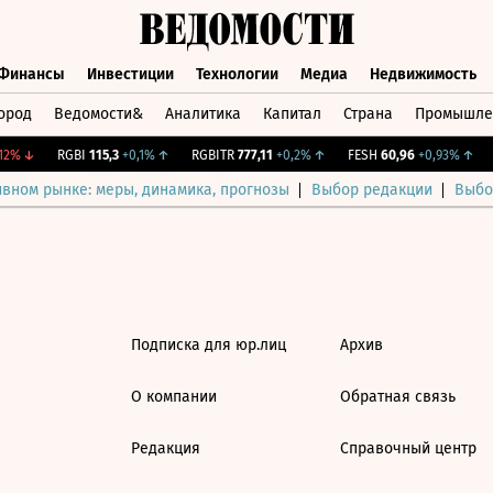
Финансы
Инвестиции
Технологии
Медиа
Недвижимость
ород
Ведомости&
Аналитика
Капитал
Страна
Промышле
а
Финансы
Инвестиции
Технологии
Медиа
Недвижимос
2%
↓
RGBI
115,3
+0,1%
↑
RGBITR
777,11
+0,2%
↑
FESH
60,96
+0,93%
↑
ивном рынке: меры, динамика, прогнозы
Выбор редакции
Выбо
Подписка для юр.лиц
Архив
О компании
Обратная связь
Редакция
Справочный центр