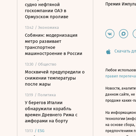
Премия Импул
судно нефтяной
госкомпании ОАЭ в
Ормузском проливе
13:42
/ Экономика
Собянин: модернизация
метро развивает
транспортное
Скачать дл
машиностроение в России
13:30
/ Общество
Любое использов
Москвичей предупредили о
правил перепеч
снижении температуры
после жары
Новости, аналити
данном сайте, не
13:19
/ Политика
продаже каких-л
У берегов Италии
обнаружили корабль
На информацион
времен Древнего Рима с
технологии (инф
амфорами на борту
на основе сбора,
13:13
/
ESG
предпочтениям п