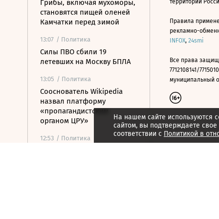
Грибы, включая мухоморы,
территории Росс
становятся пищей оленей
Камчатки перед зимой
Правила примене
рекламно-обменно
13:07
/ Политика
INFOX
,
24smi
Силы ПВО сбили 19
Все права защищ
летевших на Москву БПЛА
7712108141/7715010
13:05
/ Политика
муниципальный окр
Сооснователь Wikipedia
назвал платформу
«пропагандистским
На нашем сайте используются c
органом ЦРУ»
сайтом, вы подтверждаете свое
соответствии с
Политикой в отн
12:53
/ Политика
Партия «Тиса» выдвинула
экс-главу Верховного суда в
президенты Венгрии
12:29
/
Страна
ВСУ атаковали грузовик в
Белгородской области,
пострадали три человека