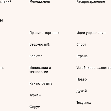
мпаний
Менеджмент
Распространение
ты
Правила торговли
Идеи управления
Ведомости&
Спорт
Капитал
Страна
ть
Инновации и
Устойчивое развити
технологии
Право
Как потратить
Думай
Туризм
Техуспех
Форум