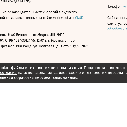
ийской Федерации).
Телефон:
+7
ния рекомендательных технологий в виджетах
й сети, размещенных на сайте vedomosti.ru:
СМИ2
,
Сайт испол
сайта, усл
обработки 
ены © АО Бизнес Ньюс Медиа, ИНН/КПП
01, ОГРН 1027739124775, 127018, г. Москва, вн.тер.г.
уг Марьина Роща, ул. Полковая, д. 3, стр. 1 1999—2026
ookie-файлы и технологии персонализации. Продолжая пользоват
согласие
на использование файлов cookie и технологий персонал
ошении обработки персональных данных.