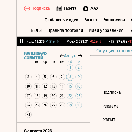
Подписка
Газета
MAX
Глобальные идеи
Бизнес
Экономика
ВЕДЫ
Правила торговли
Идеи управления
Г
Глобальные идеи
Бизнес
Экономик
93%
↑
CNY Бирж.
12,239
+1,31%
↑
IMOEX
2 281,31
-0,2%
↓
RTSI
874,64
-1,1
Ситуация на топл
КАЛЕНДАРЬ
Август
СОБЫТИЙ
Пн
Вт
Ср
Чт
Пт
Сб
Вс
1
2
3
4
5
6
7
8
9
10
11
12
13
14
15
16
Подписка
17
18
19
20
21
22
23
24
25
26
27
28
29
30
Реклама
31
РФРИТ
8 августа 2026