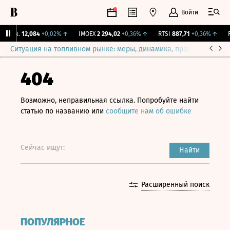
Войти
Бирж.
12,084
+0,02%
↑
IMOEX
2 294,02
+0,36%
↑
RTSI
887,71
+0,36%
↑
RG
Ситуация на топливном рынке: меры, динамика, прогнозы
Выб
404
Возможно, неправильная ссылка. Попробуйте найти
статью по названию или
сообщите нам об ошибке
Сейчас ищут:
Найти
Расширенный поиск
ПОПУЛЯРНОЕ