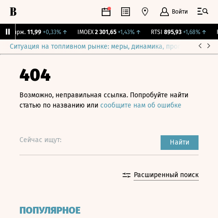
Войти
Y Бирж.
11,99
+0,33%
↑
IMOEX
2 301,65
+1,43%
↑
RTSI
895,93
+1,68%
↑
RG
Ситуация на топливном рынке: меры, динамика, прогнозы
Выб
404
Возможно, неправильная ссылка. Попробуйте найти
статью по названию или
сообщите нам об ошибке
Сейчас ищут:
Найти
Расширенный поиск
ПОПУЛЯРНОЕ