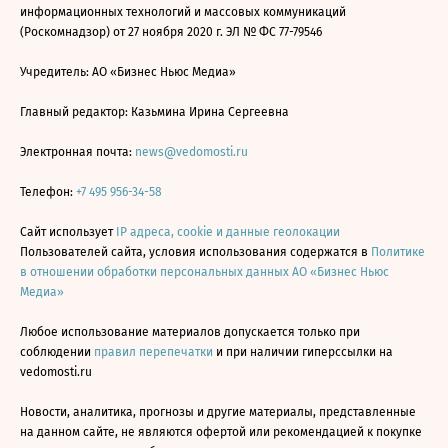
информационных технологий и массовых коммуникаций
(Роскомнадзор) от 27 ноября 2020 г. ЭЛ № ФС 77-79546
Учредитель: АО «Бизнес Ньюс Медиа»
Главный редактор: Казьмина Ирина Сергеевна
Электронная почта:
news@vedomosti.ru
Телефон:
+7 495 956-34-58
Сайт использует
IP адреса, cookie и данные геолокации
Пользователей сайта, условия использования содержатся в
Политике
в отношении обработки персональных данных АО «Бизнес Ньюс
Медиа»
Любое использование материалов допускается только при
соблюдении
правил перепечатки
и при наличии гиперссылки на
vedomosti.ru
Новости, аналитика, прогнозы и другие материалы, представленные
на данном сайте, не являются офертой или рекомендацией к покупке