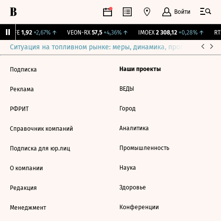
Войти
LIFE
1,92
+2,67%
↑
VEON-RX
57,5
+4,36%
↑
IMOEX
2 308,12
+0,28%
↑
RTS
Ситуация на топливном рынке: меры, динамика, прогнозы
Выб
Наши проекты
Подписка
ВЕДЫ
Реклама
Город
РФРИТ
Аналитика
Справочник компаний
Промышленность
Подписка для юр.лиц
Наука
О компании
Здоровье
Редакция
Конференции
Менеджмент