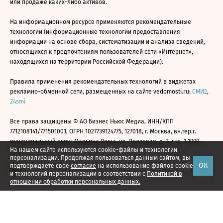
или продаже каких-либо активов.
На информационном ресурсе применяются рекомендательные
технологии (информационные технологии предоставления
информации на основе сбора, систематизации и анализа сведений,
относящихся к предпочтениям пользователей сети «Интернет»,
находящихся на территории Российской Федерации).
Правила применения рекомендательных технологий в виджетах
рекламно-обменной сети, размещенных на сайте vedomosti.ru:
СМИ2
,
24smi
Все права защищены © АО Бизнес Ньюс Медиа, ИНН/КПП
7712108141/771501001, ОГРН 1027739124775, 127018, г. Москва, вн.тер.г.
муниципальный округ Марьина Роща, ул. Полковая, д. 3, стр. 1 1999—
На нашем сайте используются cookie-файлы и технологии
2026
персонализации. Продолжая пользоваться данным сайтом, вы
ОК
подтверждаете свое
согласие
на использование файлов cookie
и технологий персонализации в соответствии с
Политикой в
отношении обработки персональных данных.